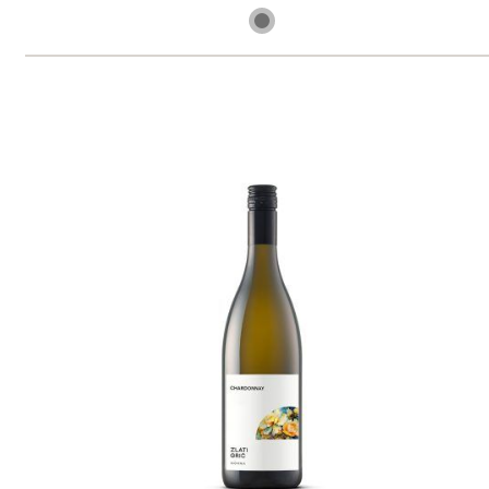
6 ks skladem
299 Kč
ks
Renski Rizling