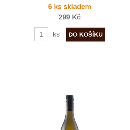
Sauvignon
Zlati Grič
momentálně vyprodáno
299 Kč