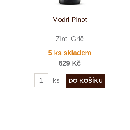
+ 420 777 ­164
652
info@winestore.cz
Prodej alkoholických nápojů je povolen
pouze osobám starším 18 let.
Le Panier, s.r.o. © 2017