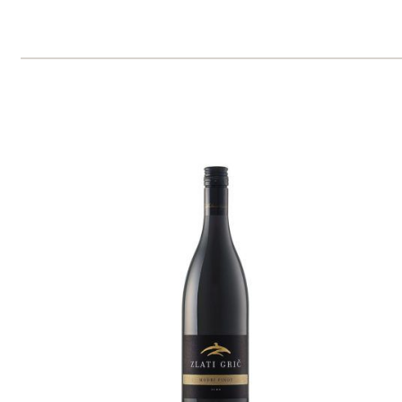
Domů
Naše služby
Vinařství v naší nabídce
Naši zákazníci
E-shop
Zpracování osobních údajů
Dodací a platební podmínky
Reklamační podmínky
Kontakty
Kde nás najdete
Winestore s.r.o.
OC Kunratice, Dobronická 504
148 00 Praha 4
po–pá
od 11 do 19 hodin