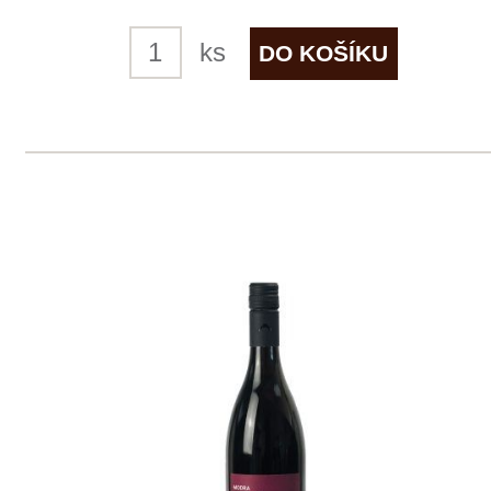
4 ks skladem
299 Kč
ks