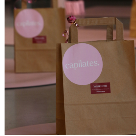
ks
Sivi Pinot
Zlati Grič