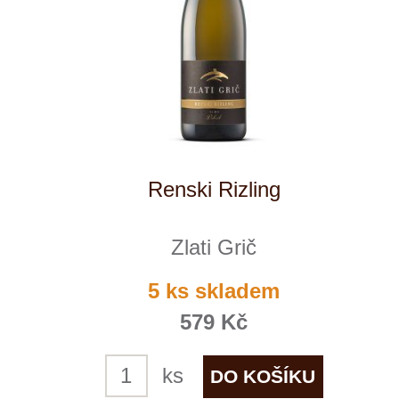
Chardonnay Reserve
Zlati Grič
momentálně vyprodáno
629 Kč
1
◄
►