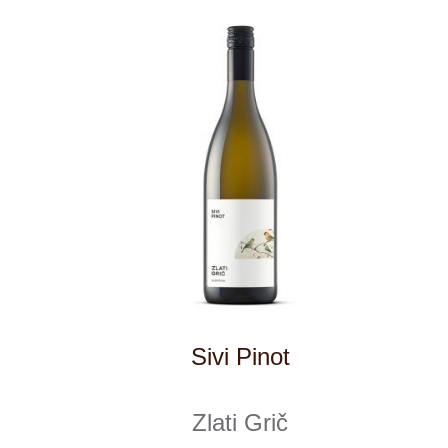
Modri Pinot
Zlati Grič
5 ks skladem
629 Kč
ks