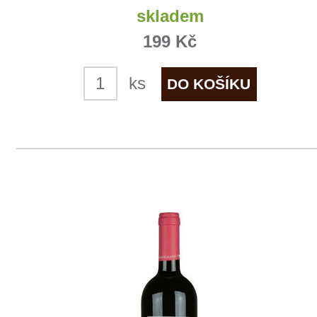
Merlot Rialto
Cantina Colli Euganei
skladem
325 Kč
ks