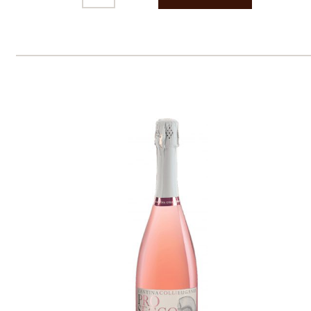
Prodej alkoholických nápojů je povolen
pouze osobám starším 18 let.
Le Panier, s.r.o. © 2017