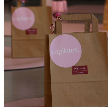
ks
Prosecco frizzante VARA VARA
DOC
Cantina Colli Euganei