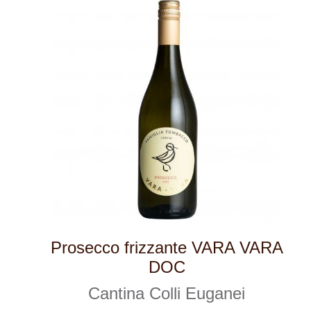
Cabernet Rialto
Cantina Colli Euganei
skladem
325 Kč
ks