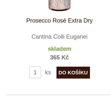
Tento web využívá k analýze návštěvnosti
soubory cookie a službu Google Analytics.
Používáním tohoto webu s tím souhlasíte
více informací