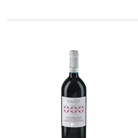
Prosecco Rosé Extra Dry
Cantina Colli Euganei
skladem
365 Kč
ks