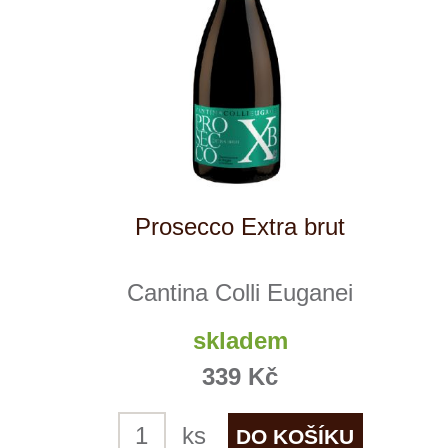
Reklamační podmínky
Kontakty
Kde nás najdete
Winestore s.r.o.
OC Kunratice, Dobronická 504
148 00 Praha 4
po–pá
od 11 do 19 hodin
+ 420 777 ­164
652
info@winestore.cz