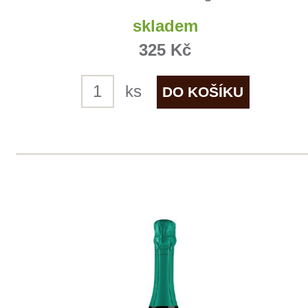
ks
1
◄
►
Domů
Naše služby
Vinařství v naší nabídce
Naši zákazníci
E-shop
Zpracování osobních údajů
Dodací a platební podmínky