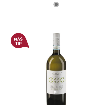
skladem
199 Kč
ks
Cabernet Sauvignon