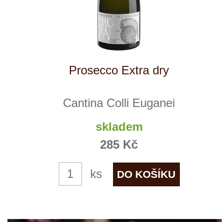
NÁŠ
TIP
Chardonnay Rialto
Cantina Colli Euganei
skladem
325 Kč