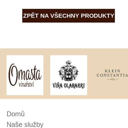
Domů
Naše služby
Vinařství v naší nabídce
Naši zákazníci
E-shop
Zpracování osobních údajů
Dodací a platební podmínky
Reklamační podmínky
Kontakty
Kde nás najdete