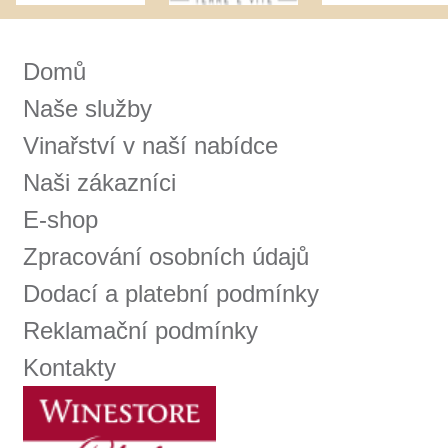
Prodej alkoholických nápojů je povolen
pouze osobám starším 18 let.
Le Panier, s.r.o. © 2017
Tento web využívá k analýze návštěvnosti
soubory cookie a službu Google Analytics.
Používáním tohoto webu s tím souhlasíte
více informací