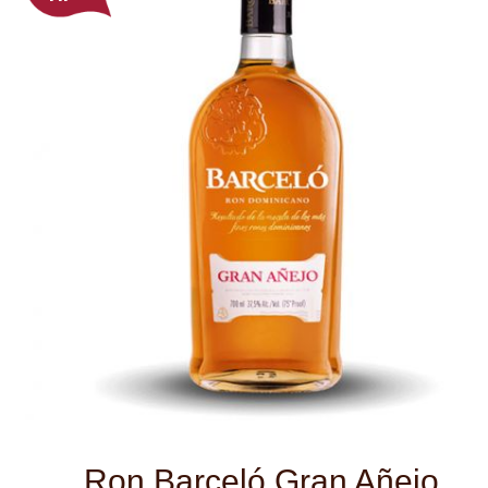
Ron Barceló Gran Añejo
Dominikánská republika
Vynikající směs skvělých
dominikánských rumů zrající déle než
šest až osm let v dubových sudech. Ron
Barceló Gran Añejo se vyznačuje
bohatou zlatě jantarovou barvou.
Nádherné aroma se vyznačuje
citrusovými a broskvovými tóny s
dřevitou příměsí. Pro jemnou, vyváženou
zakulacenou chuť jsou příznačné ovocné
příměsi. Měkký závěr je doplněn
smetanovými dozvuky.
Ron Barceló
Značka
1,75 l
Objem