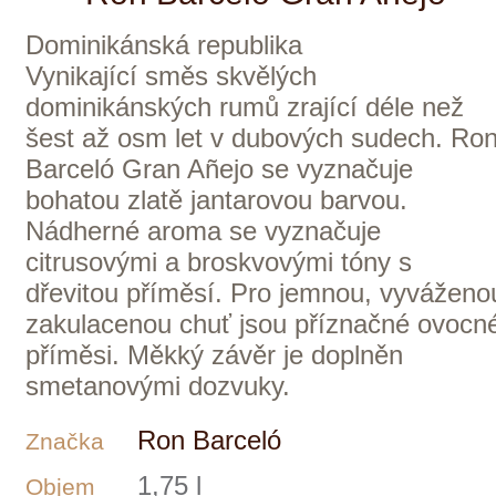
37%
Objem
1 179 Kč
ks
3 ks skladem
Domů
Naše služby
Vinařství v naší nabídce
Naši zákazníci
E-shop