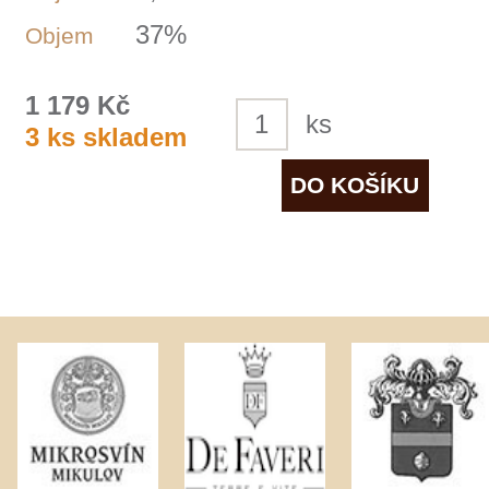
Zpracování osobních údajů
Dodací a platební podmínky
Reklamační podmínky
Kontakty
Kde nás najdete
Winestore s.r.o.
OC Kunratice, Dobronická 504
148 00 Praha 4
po–pá
od 11 do 19 hodin
+ 420 777 ­164
652
info@winestore.cz