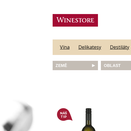
Vína
Delikatesy
Destiláty
ZEMĚ
OBLAST
Austrálie
Abruzzo
Česká republika
Algarve
Francie
Alsace
Itálie
Alto Adige
JAR
Barossa Vall
Německo
Bordeaux
Nový Zéland
Bourgogne
NÁŠ
Portugalsko
Burgenland
TIP
Rakousko
Castilla y Le
Slovinsko
Constantia