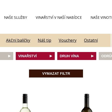
NAŠE SLUŽBY
VINAŘSTVÍ V NAŠÍ NABÍDCE
NAŠE VINOT
Akční balíčky
Náš tip
Vouchery
Ostatní
VINAŘSTVÍ
DRUH VÍNA
ODRŮ
Alain Geoffroy
bílé
Caber
Allimant - Laugner
červené
Frank
VYMAZAT FILTR
Aveleda
fortifikované
Chard
Botur
růžové
Merlot
ey
Cantina Colli Euganei
šumivé
Modrý
Castell
šumivé růžové
Mülle
Castello Vicchiomaggio
Mušká
De Faveri
Pálav
on
Decordi
Pinot 
DIVIN
Rulan