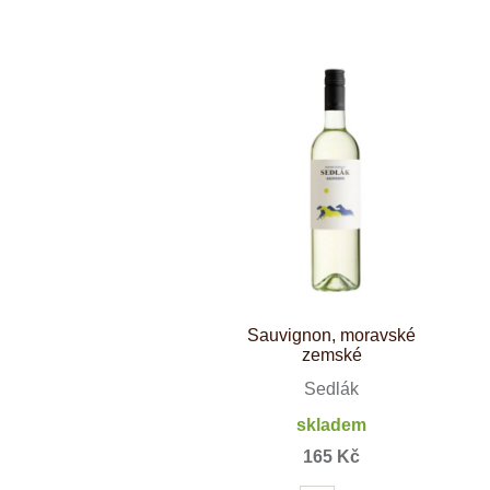
Weinviertel
Sauvignon, moravské
zemské
Sedlák
skladem
165 Kč