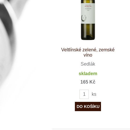
Španělsko
Douro
Franken
Chablis
Champagne
La Mancha
Loire
Lombardie
Marlborough
Minho
Veltlínské zelené, zemské
Morava
víno
Mosel
Pfalz
Sedlák
Piemonte
skladem
Puglia
Rhone
165 Kč
Ribera del D
Rioja
ks
Sicilie
Stellenbosch
Štajerska
Toscana
Veneto
Wagram
Wachau