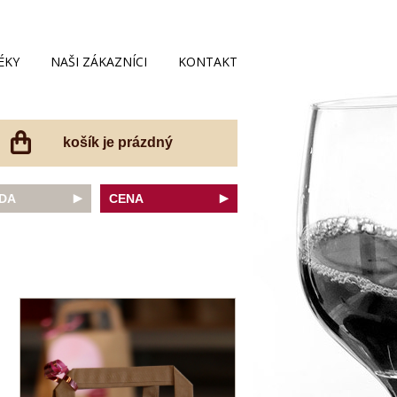
ÉKY
NAŠI ZÁKAZNÍCI
KONTAKT
košík je prázdný
DA
CENA
net Sauvignon
do 200 Kč
ovka
do 300 Kč
onnay
do 400 Kč
do 500 Kč
 portugal
do 600 Kč
r Thurgau
do 700 Kč
t moravský
do 800 Kč
a
do 900 Kč
Noir
do 1000 Kč
dské bílé
nad 1000 Kč