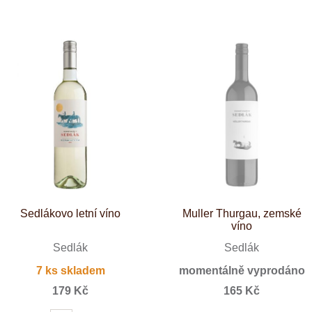
Tenuta Fanti
THAYA
VANITA
Verýsek
Vican
Vidal - Fleury
Villebois
Vina Olabarri
Vinařství rodiny Špalkovy
VINSELEKT Michlovský
Weingut Fischer
Weingut HÜLS
Weingut STERN
Zlati Grič
Sedlákovo letní víno
Muller Thurgau, zemské
víno
Sedlák
Sedlák
7 ks skladem
momentálně vyprodáno
179 Kč
165 Kč