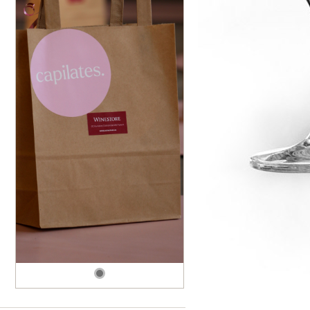
dské modré
dské šedé
k rýnský
k vlašský
gnon
vavřinecké
n červený
nské zelené
etrebe
it všechny odrůdy