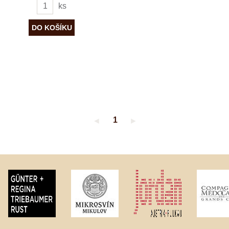
ks
1
◄
►