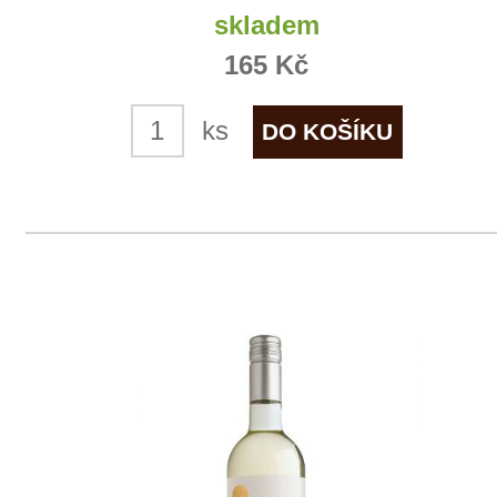
Neuburské
Sedlák
7 ks skladem
255 Kč
ks