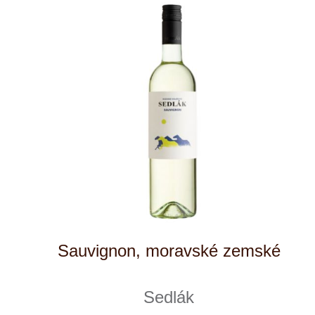
Hibernal, ps
Sedlák
skladem
255 Kč
ks