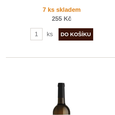
1
◄
►
Domů
Naše služby
Vinařství v naší nabídce
Naši zákazníci
E-shop
Zpracování osobních údajů
Dodací a platební podmínky
Reklamační podmínky
Kontakty