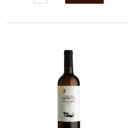
pouze osobám starším 18 let.
Le Panier, s.r.o. © 2017