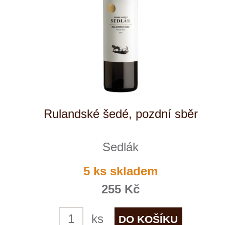
Kde nás najdete
Winestore s.r.o.
OC Kunratice, Dobronická 504
148 00 Praha 4
po–pá
od 11 do 19 hodin
+ 420 777 ­164
652
info@winestore.cz
Prodej alkoholických nápojů je povolen