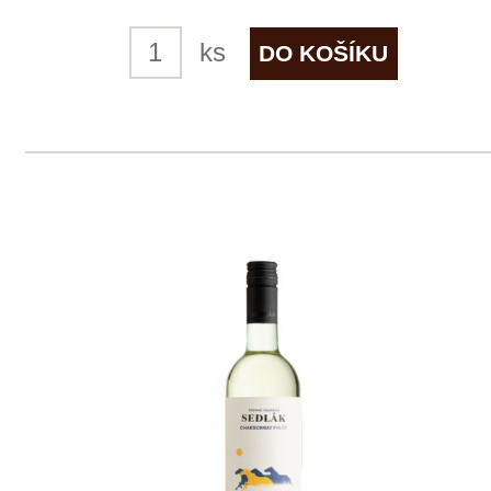
skladem
165 Kč
ks