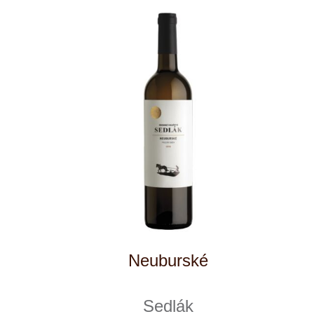
Muller Thurgau, zemské víno
Sedlák
momentálně vyprodáno
165 Kč