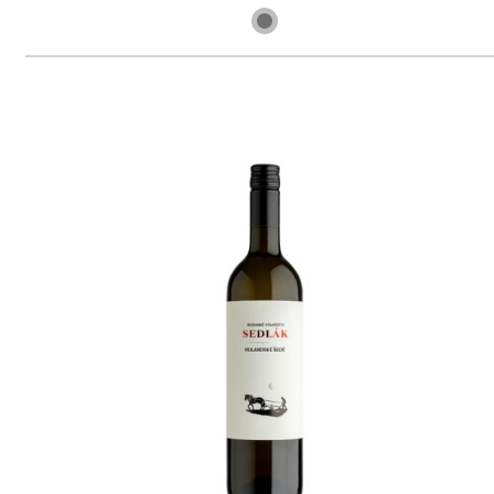
skladem
165 Kč
ks
Sedlákovo letní víno