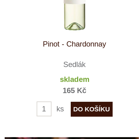
Rulandské šedé, zemské víno
Sedlák
skladem
165 Kč