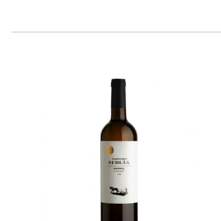
Ryzlink rýnský
Sedlák
7 ks skladem
255 Kč
ks