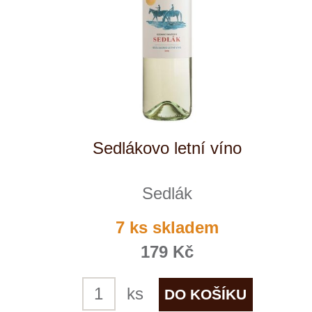
Rulandské šedé, pozdní sběr
Sedlák
5 ks skladem
255 Kč
ks