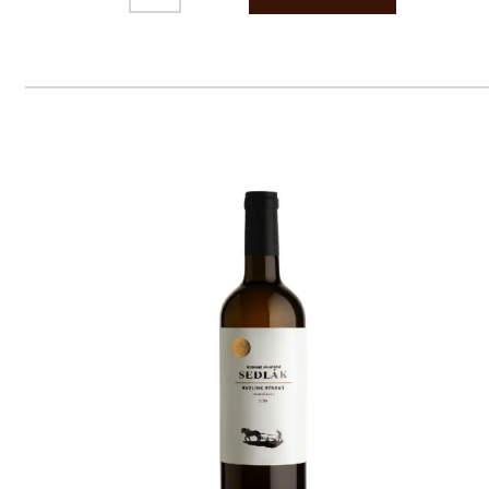
pouze osobám starším 18 let.
Le Panier, s.r.o. © 2017