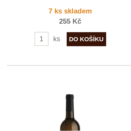
1
◄
►
Domů
Naše služby
Vinařství v naší nabídce
Naši zákazníci
E-shop
Zpracování osobních údajů
Dodací a platební podmínky
Reklamační podmínky
Kontakty