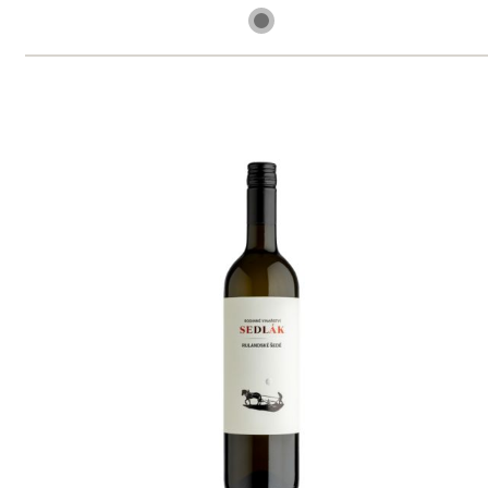
skladem
165 Kč
ks
Sedlákovo letní víno