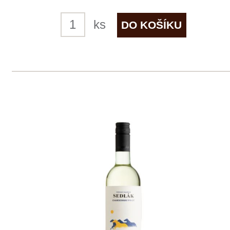
skladem
165 Kč
ks