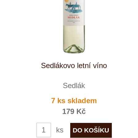
Rulandské šedé, pozdní sběr
Sedlák
5 ks skladem
255 Kč
ks