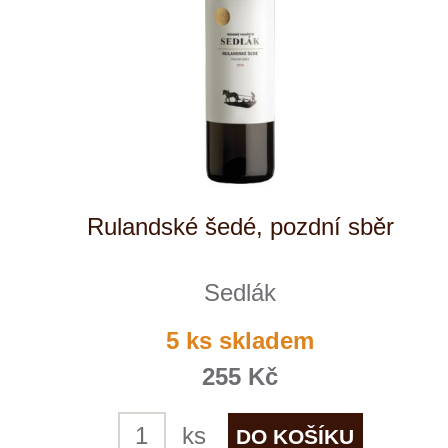
Kde nás najdete
Winestore s.r.o.
OC Kunratice, Dobronická 504
148 00 Praha 4
po–pá
od 11 do 19 hodin
+ 420 777 ­164
652
info@winestore.cz
Prodej alkoholických nápojů je povolen