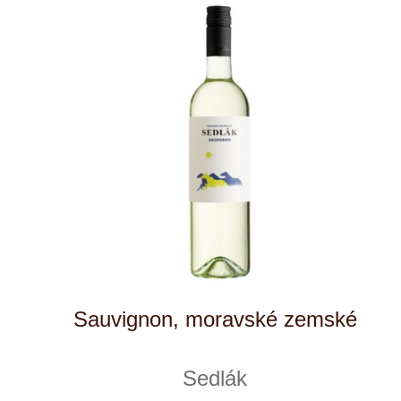
Hibernal, ps
Sedlák
skladem
255 Kč
ks