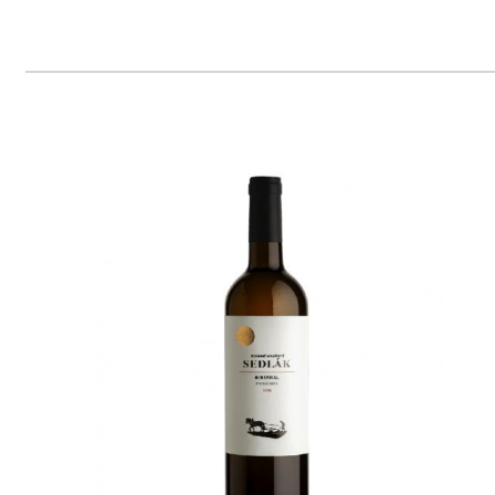
Ryzlink rýnský
Sedlák
7 ks skladem
255 Kč
ks