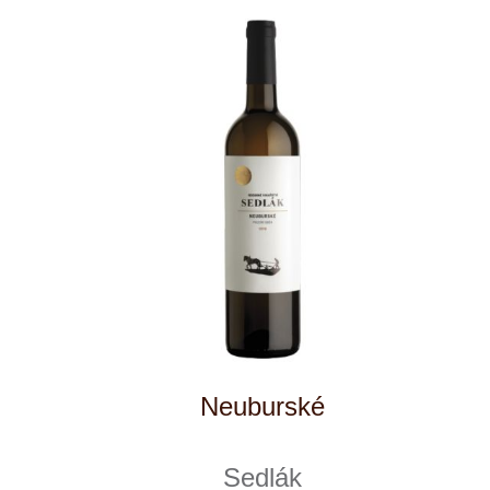
Muller Thurgau, zemské víno
Sedlák
momentálně vyprodáno
165 Kč