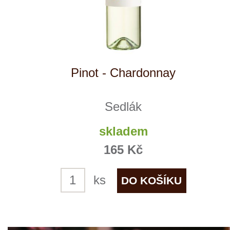
Rulandské šedé, zemské víno
Sedlák
skladem
165 Kč