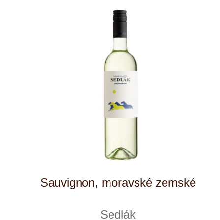
Winestore s.r.o.
OC Kunratice, Dobronická 504
148 00 Praha 4
po–pá
od 11 do 19 hodin
+ 420 777 ­164
652
info@winestore.cz
Prodej alkoholických nápojů je povolen
pouze osobám starším 18 let.
Le Panier, s.r.o. © 2017