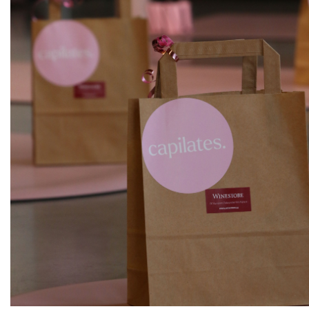
ks
Modrý portugal, zemské víno
Sedlák