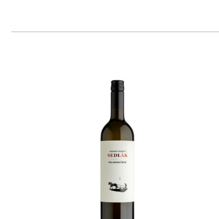
Muller Thurgau, zemské víno
Sedlák
momentálně vyprodáno
165 Kč
1
◄
►