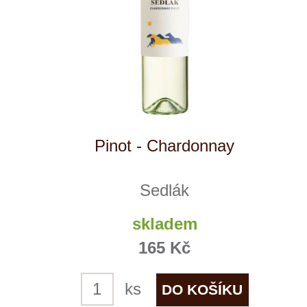
Sedlákovo letní víno
Sedlák
7 ks skladem
179 Kč
ks