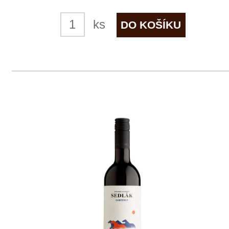
skladem
165 Kč
ks