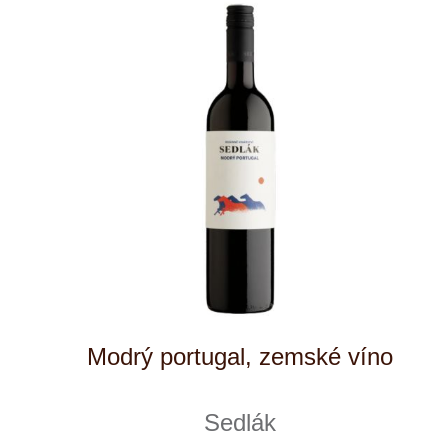
Rulandské šedé, zemské víno
Sedlák
skladem
165 Kč
ks