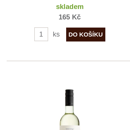
Sauvignon, moravské zemské
Sedlák
skladem
165 Kč
ks