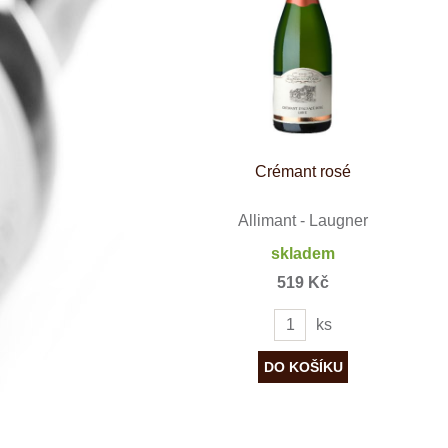
Španělsko
Douro
Franken
Chablis
Champagne
La Mancha
Loire
Lombardie
Marlborough
Minho
Crémant rosé
Morava
Mosel
Pfalz
Allimant - Laugner
Piemonte
skladem
Puglia
Rhone
519 Kč
Ribera del D
Rioja
ks
Sicilie
Stellenbosch
Štajerska
Toscana
Veneto
Wagram
Wachau