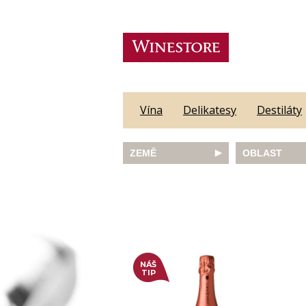
Vína
Delikatesy
Destiláty
ZEMĚ
OBLAST
Austrálie
Abruzzo
Česká republika
Algarve
Francie
Alsace
Itálie
Alto Adige
JAR
Barossa Vall
Německo
Bordeaux
Nový Zéland
Bourgogne
NÁŠ
Portugalsko
Burgenland
TIP
Rakousko
Castilla y Le
Slovinsko
Constantia