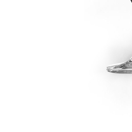
dské modré
dské šedé
k rýnský
k vlašský
gnon
vavřinecké
n červený
nské zelené
etrebe
it všechny odrůdy