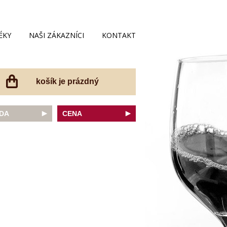
ÉKY
NAŠI ZÁKAZNÍCI
KONTAKT
košík je prázdný
DA
CENA
net Sauvignon
do 200 Kč
ovka
do 300 Kč
onnay
do 400 Kč
do 500 Kč
 portugal
do 600 Kč
r Thurgau
do 700 Kč
t moravský
do 800 Kč
a
do 900 Kč
Noir
do 1000 Kč
dské bílé
nad 1000 Kč