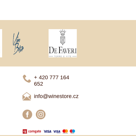
+ 420 777 ­164
652
info@winestore.cz