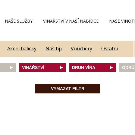
NAŠE SLUŽBY
VINAŘSTVÍ V NAŠÍ NABÍDCE
NAŠE VINOT
Akční balíčky
Náš tip
Vouchery
Ostatní
VINAŘSTVÍ
DRUH VÍNA
ODRŮ
Alain Geoffroy
bílé
Caber
Allimant - Laugner
červené
Frank
VYMAZAT FILTR
Aveleda
fortifikované
Chard
Botur
růžové
Merlot
ey
Cantina Colli Euganei
šumivé
Modrý
Castell
šumivé růžové
Mülle
Castello Vicchiomaggio
Mušká
De Faveri
Pálav
on
Decordi
Pinot 
DIVIN
Rulan