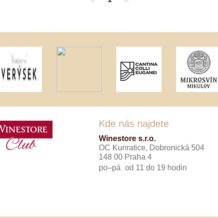
◄
►
Tenuta Fanti
THAYA
VANITA
Verýsek
Vican
Vidal - Fleury
Villebois
Vina Olabarri
Vinařství rodiny Špalkovy
VINSELEKT Michlovský
Weingut Fischer
Weingut HÜLS
Weingut STERN
Kde nás najdete
Zlati Grič
Winestore s.r.o.
OC Kunratice, Dobronická 504
148 00 Praha 4
po–pá
od 11 do 19 hodin