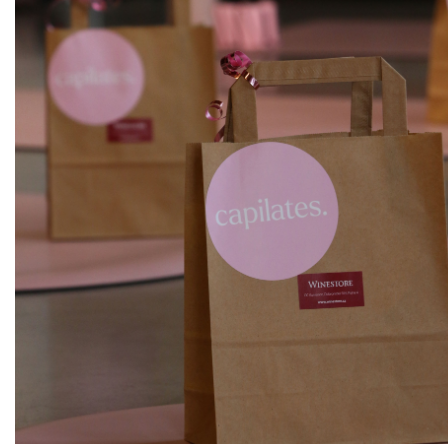
ks
Veltlínské zelené, kabinet
Vinařství rodiny Špalkovy