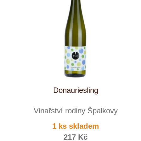
Weinviertel
Sonberk
Špetíci
ks
Tenuta Fanti
THAYA
VANITA
Verýsek
Vican
Vidal - Fleury
Villebois
Vina Olabarri
Vinařství rodiny Špalkovy
VINSELEKT Michlovský
Weingut Fischer
Weingut HÜLS
Weingut STERN
Zlati Grič
Sauvignon
Vinařství rodiny Špalkovy