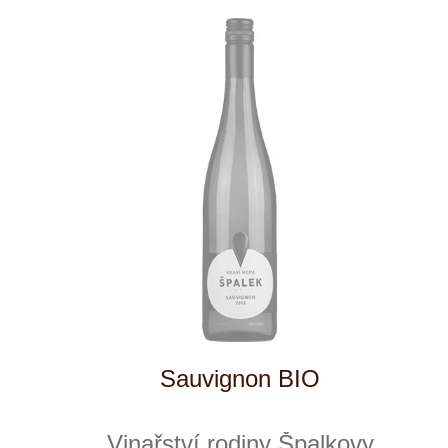
Tento web využívá k analýze návštěvnosti
soubory cookie a službu Google Analytics.
Používáním tohoto webu s tím souhlasíte
více informací