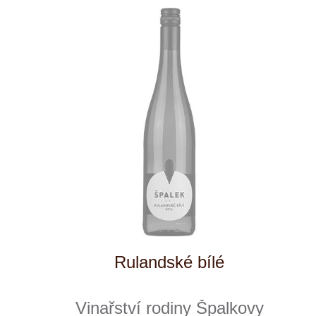
Pinot blanc SUR LIE
Vinařství rodiny Špalkovy
momentálně vyprodáno
363 Kč
1
◄
►