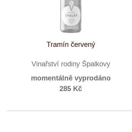
+ 420 777 ­164
652
info@winestore.cz
Prodej alkoholických nápojů je povolen
pouze osobám starším 18 let.
Le Panier, s.r.o. © 2017