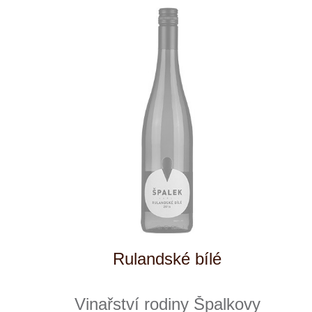
Pinot blanc SUR LIE
Vinařství rodiny Špalkovy
momentálně vyprodáno
363 Kč
1
◄
►