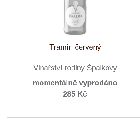
+ 420 777 ­164
652
info@winestore.cz
Prodej alkoholických nápojů je povolen
pouze osobám starším 18 let.
Le Panier, s.r.o. © 2017