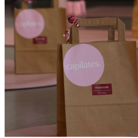
ks
Veltlínské zelené, kabinet
Vinařství rodiny Špalkovy