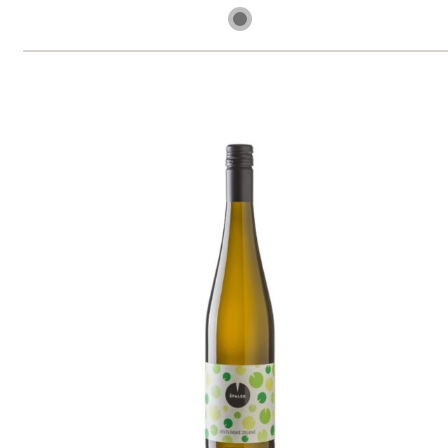
1 ks skladem
217 Kč
ks
Ryzlink rýnský