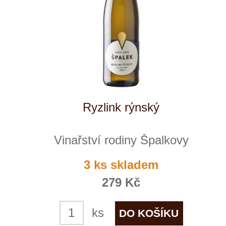
Tramín červený
Vinařství rodiny Špalkovy
momentálně vyprodáno
285 Kč