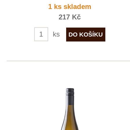
Rulandské bílé
Vinařství rodiny Špalkovy
momentálně vyprodáno
179 Kč