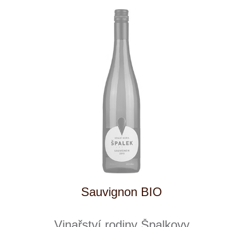
Tento web využívá k analýze návštěvnosti
soubory cookie a službu Google Analytics.
Používáním tohoto webu s tím souhlasíte
více informací