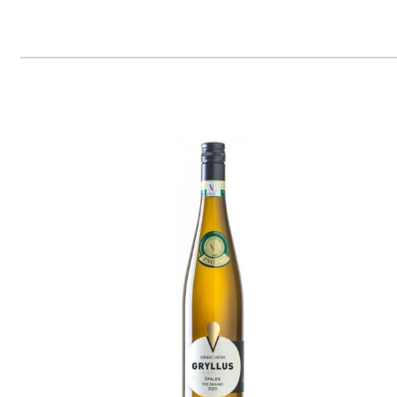
Sauvignon BIO
Vinařství rodiny Špalkovy
momentálně vyprodáno
360 Kč