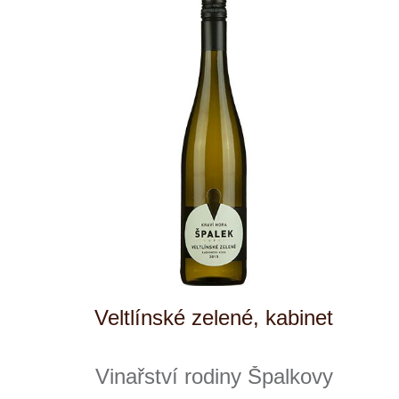
Gryllus bílý
Vinařství rodiny Špalkovy
6 ks skladem
282 Kč
ks