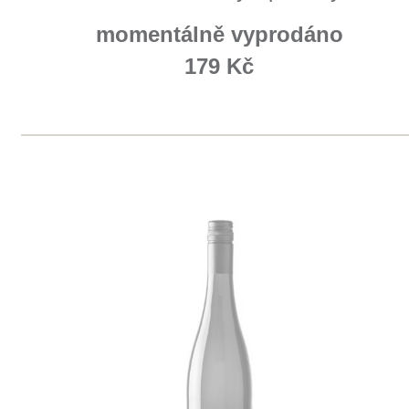
Domů
Naše služby
Vinařství v naší nabídce
Naši zákazníci
E-shop
Zpracování osobních údajů
Dodací a platební podmínky
Reklamační podmínky
Kontakty
Kde nás najdete
Winestore s.r.o.
OC Kunratice, Dobronická 504
148 00 Praha 4
po–pá
od 11 do 19 hodin