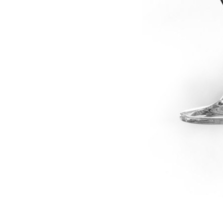
dské modré
dské šedé
k rýnský
k vlašský
gnon
vavřinecké
n červený
nské zelené
etrebe
it všechny odrůdy