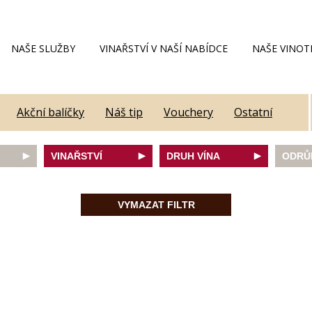
NAŠE SLUŽBY
VINAŘSTVÍ V NAŠÍ NABÍDCE
NAŠE VINOT
Akční balíčky
Náš tip
Vouchery
Ostatní
VINAŘSTVÍ
DRUH VÍNA
ODRŮ
Alain Geoffroy
bílé
Caber
Allimant - Laugner
červené
Frank
VYMAZAT FILTR
Aveleda
fortifikované
Chard
Botur
růžové
Merlot
ey
Cantina Colli Euganei
šumivé
Modrý
Castell
šumivé růžové
Mülle
Castello Vicchiomaggio
Mušká
De Faveri
Pálav
on
Decordi
Pinot 
DIVIN
Rulan