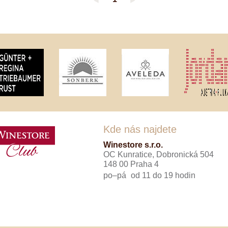
◄
►
Tenuta Fanti
THAYA
VANITA
Verýsek
Vican
Vidal - Fleury
Villebois
Vina Olabarri
Vinařství rodiny Špalkovy
VINSELEKT Michlovský
Weingut Fischer
Weingut HÜLS
Weingut STERN
Kde nás najdete
Zlati Grič
Winestore s.r.o.
OC Kunratice, Dobronická 504
148 00 Praha 4
po–pá
od 11 do 19 hodin