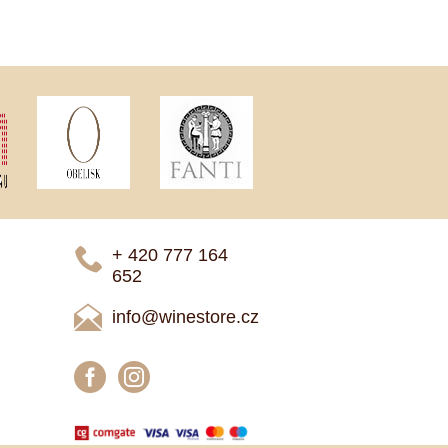
+ 420 777 ­164
652
info@winestore.cz