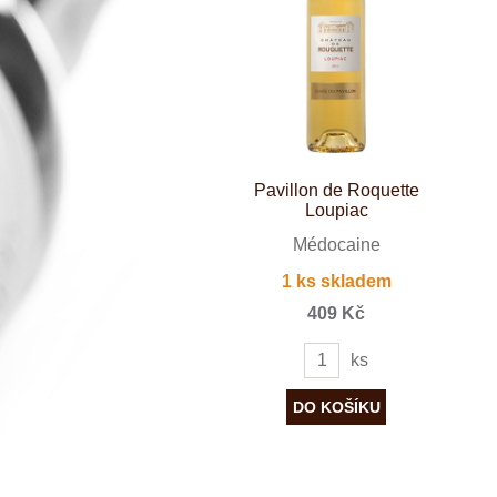
Španělsko
Douro
Franken
Chablis
Champagne
La Mancha
Loire
Lombardie
Marlborough
Minho
Pavillon de Roquette
Morava
Loupiac
Mosel
Pfalz
Médocaine
Piemonte
1 ks skladem
Puglia
Rhone
409 Kč
Ribera del D
Rioja
ks
Sicilie
Stellenbosch
Štajerska
Toscana
Veneto
Wagram
Wachau