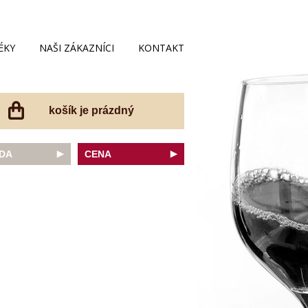
ÉKY
NAŠI ZÁKAZNÍCI
KONTAKT
košík je prázdný
DA
CENA
net Sauvignon
do 200 Kč
ovka
do 300 Kč
onnay
do 400 Kč
do 500 Kč
 portugal
do 600 Kč
r Thurgau
do 700 Kč
t moravský
do 800 Kč
a
do 900 Kč
Noir
do 1000 Kč
dské bílé
nad 1000 Kč