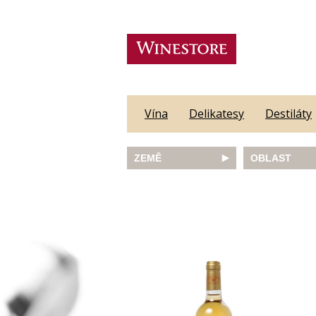
Vína
Delikatesy
Destiláty
ZEMĚ
OBLAST
Austrálie
Abruzzo
Česká republika
Algarve
Francie
Alsace
Itálie
Alto Adige
JAR
Barossa Vall
Německo
Bordeaux
Nový Zéland
Bourgogne
Portugalsko
Burgenland
Rakousko
Castilla y Le
Slovinsko
Constantia