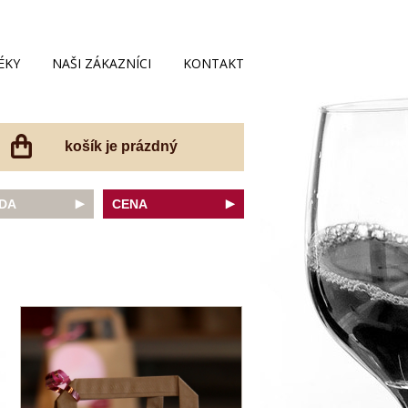
ÉKY
NAŠI ZÁKAZNÍCI
KONTAKT
košík je prázdný
DA
CENA
net Sauvignon
do 200 Kč
ovka
do 300 Kč
onnay
do 400 Kč
do 500 Kč
 portugal
do 600 Kč
r Thurgau
do 700 Kč
t moravský
do 800 Kč
a
do 900 Kč
Noir
do 1000 Kč
dské bílé
nad 1000 Kč