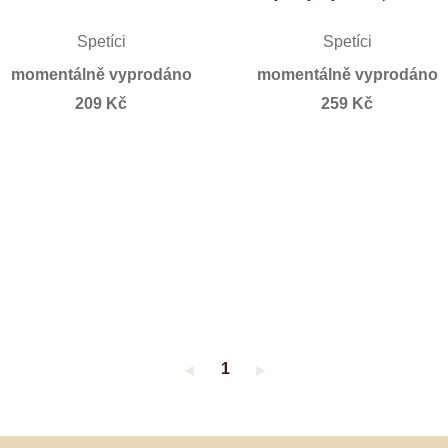
Špetíci
Špetíci
momentálně vyprodáno
momentálně vyprodáno
209 Kč
259 Kč
1
◄
►