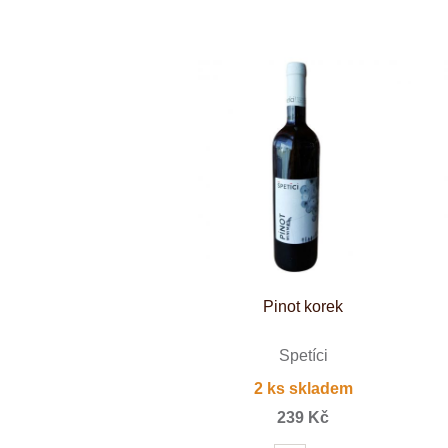
Weinviertel
Pinot korek
Špetíci
2 ks skladem
239 Kč