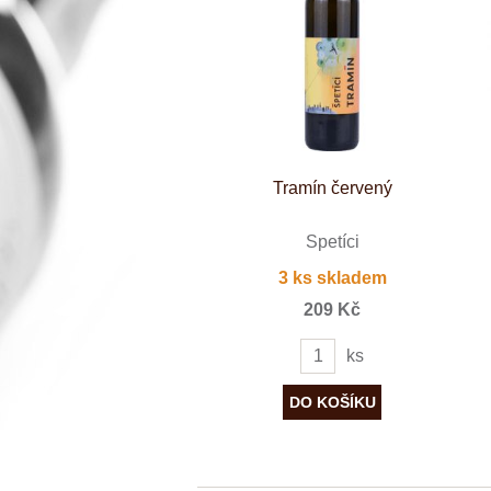
Španělsko
Douro
Franken
Chablis
Champagne
La Mancha
Loire
Lombardie
Marlborough
Minho
Tramín červený
Morava
Mosel
Pfalz
Špetíci
Piemonte
3 ks skladem
Puglia
Rhone
209 Kč
Ribera del D
Rioja
ks
Sicilie
Stellenbosch
Štajerska
Toscana
Veneto
Wagram
Wachau