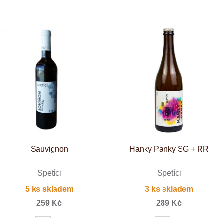
Tenuta Fanti
THAYA
VANITA
Verýsek
Vican
Vidal - Fleury
Villebois
Vina Olabarri
Vinařství rodiny Špalkovy
VINSELEKT Michlovský
Weingut Fischer
Weingut HÜLS
Weingut STERN
Zlati Grič
Sauvignon
Hanky Panky SG + RR
Špetíci
Špetíci
5 ks skladem
3 ks skladem
259 Kč
289 Kč