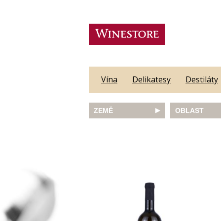
Vína
Delikatesy
Destiláty
ZEMĚ
OBLAST
Austrálie
Abruzzo
Česká republika
Algarve
Francie
Alsace
Itálie
Alto Adige
JAR
Barossa Vall
Německo
Bordeaux
Nový Zéland
Bourgogne
Portugalsko
Burgenland
Rakousko
Castilla y Le
Slovinsko
Constantia