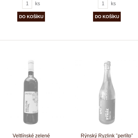
ks
ks
Veltlínské zelené
Rýnský Ryzlink "perlíto"