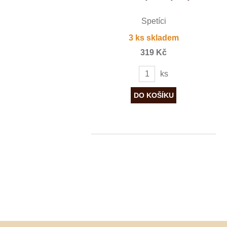
Špetíci
3 ks skladem
319 Kč
ks