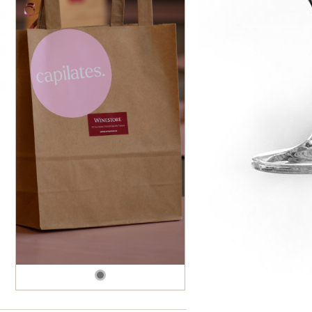
dské modré
dské šedé
k rýnský
k vlašský
gnon
vavřinecké
n červený
nské zelené
etrebe
it všechny odrůdy