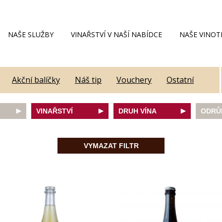
NAŠE SLUŽBY
VINAŘSTVÍ V NAŠÍ NABÍDCE
NAŠE VINOT
Akční balíčky
Náš tip
Vouchery
Ostatní
VINAŘSTVÍ
DRUH VÍNA
ODRŮ
Alain Geoffroy
bílé
Caber
Allimant - Laugner
červené
Frank
VYMAZAT FILTR
Aveleda
fortifikované
Chard
Botur
růžové
Merlot
ey
Cantina Colli Euganei
šumivé
Modrý
Castell
šumivé růžové
Mülle
Castello Vicchiomaggio
Mušká
De Faveri
Pálav
on
Decordi
Pinot 
DIVIN
Rulan