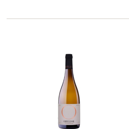
Domů
Naše služby
Vinařství v naší nabídce
Naši zákazníci
E-shop
Zpracování osobních údajů
Dodací a platební podmínky
Reklamační podmínky
Kontakty
Kde nás najdete
Winestore s.r.o.
OC Kunratice, Dobronická 504
148 00 Praha 4
po–pá
od 11 do 19 hodin