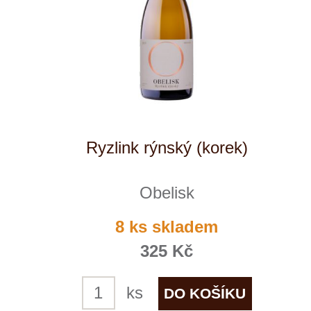
Pálava
Obelisk
momentálně vyprodáno
289 Kč
1
◄
►