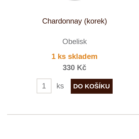
+ 420 777 ­164
652
info@winestore.cz
Prodej alkoholických nápojů je povolen
pouze osobám starším 18 let.
Le Panier, s.r.o. © 2017