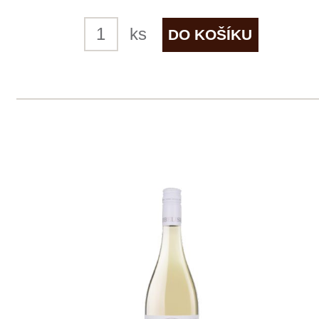
7 ks skladem
249 Kč
ks