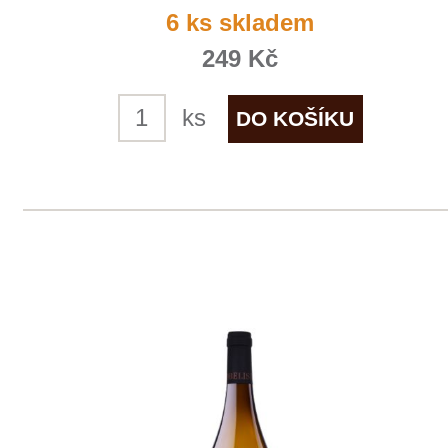
Pinot Gris
Obelisk
momentálně vyprodáno
249 Kč