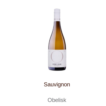
Chardonnay (korek)
Obelisk
1 ks skladem
330 Kč
ks