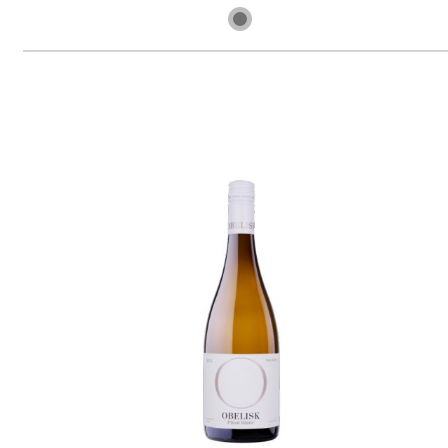
6 ks skladem
249 Kč
ks
Ryzlink rýnský (korek)