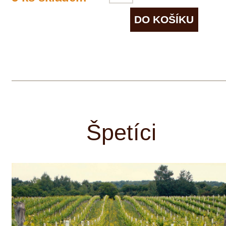
přirozeně, s minimálními technologickými
zásahy, kvasí spontánně v dřevěných
sudech a následně zrají na kvasničných
kalech bez přidané síry. Lahvování vín
provádíme bez čířících přípravků a
filtrace.
Morava
ZOBRAZIT VŠECHNA VINAŘSTVÍ