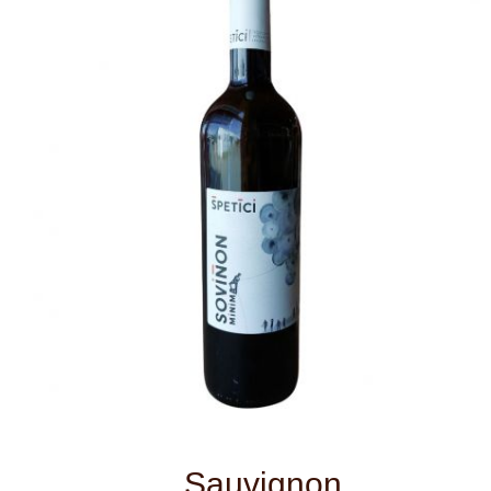
Sauvignon
Moravské zemské biovíno, hrozny
pocházejí z obce Hnanice, viniční trať
Knížecí vrch, v režimu bio certifikace.
Víno zrálo 12 měsíců v dubovém sudu
na kvasničních kalech, nefiltrováno.
Světlejší citrónově žlutá barva, velmi
dobrá viskozita.
Aroma je intenzívní a osobité s
převládajícími tóny bílých broskví,
sladkého koření a čerstvě pečeného
chleba. V chuti je víno svěží a šťavnaté,
středně plné a dominují v ní tóny žlutých
peckovin, bílého rybízu, angreštu s
podtóny sušených bylin. Středně dlouhý