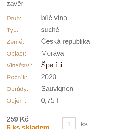
Špetíci
Osobitá vína a ohleduplný přístup k
přírodě Jsme malé vinařství z obce
Hnanice na Znojemsku. Vlastníme 1 ha
vinice, trať Knížecí vrch, Hnanice, který
obhospodařujeme v ekologickém režimu.
Z této vinice vyrábíme certifikovaná bio
vína. K doplnění naší nabídky
zpracováváme hrozny z viniční tratě
Fládnická, Hnanice. Naše vína vznikají