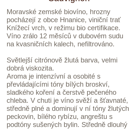
závěr.
bílé víno
Druh:
suché
Typ:
Česká republika
Země:
Morava
Oblast:
Špetíci
Vinařství:
2020
Ročník:
Sauvignon
Odrůdy:
0,75 l
Objem:
259 Kč
ks
5 ks skladem