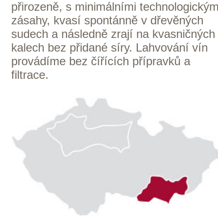
Kde nás najdete
Winestore s.r.o.
OC Kunratice, Dobronická 504
148 00 Praha 4
po–pá
od 11 do 19 hodin
+ 420 777 ­164
652
info@winestore.cz
Prodej alkoholických nápojů je povolen
pouze osobám starším 18 let.
Le Panier, s.r.o. © 2017