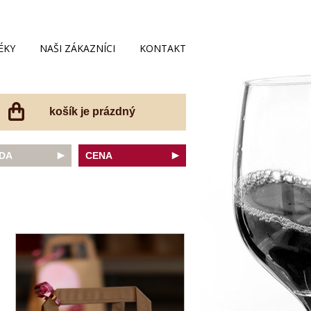
ÉKY
NAŠI ZÁKAZNÍCI
KONTAKT
košík je prázdný
DA
CENA
net Sauvignon
do 200 Kč
ovka
do 300 Kč
onnay
do 400 Kč
do 500 Kč
 portugal
do 600 Kč
r Thurgau
do 700 Kč
t moravský
do 800 Kč
a
do 900 Kč
Noir
do 1000 Kč
dské bílé
nad 1000 Kč