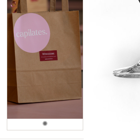
dské modré
dské šedé
k rýnský
k vlašský
gnon
vavřinecké
n červený
nské zelené
etrebe
it všechny odrůdy