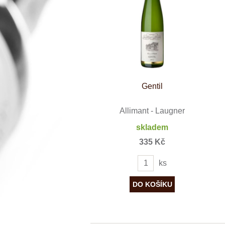
Španělsko
Douro
Franken
Chablis
Champagne
La Mancha
Loire
Lombardie
Marlborough
Minho
Gentil
Morava
Mosel
Pfalz
Allimant - Laugner
Piemonte
skladem
Puglia
Rhone
335 Kč
Ribera del D
Rioja
ks
Sicilie
Stellenbosch
Štajerska
Toscana
Veneto
Wagram
Wachau