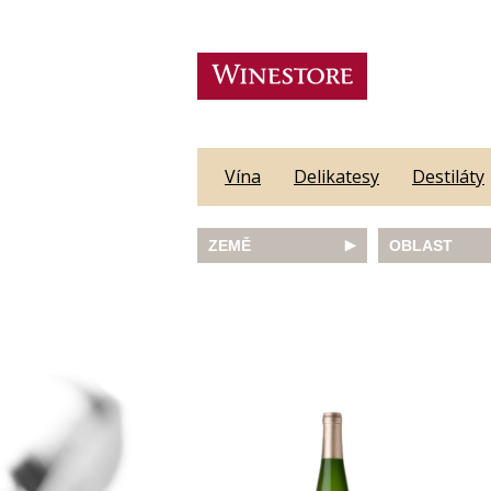
Vína
Delikatesy
Destiláty
ZEMĚ
OBLAST
Austrálie
Abruzzo
Česká republika
Algarve
Francie
Alsace
Itálie
Alto Adige
JAR
Barossa Vall
Německo
Bordeaux
Nový Zéland
Bourgogne
Portugalsko
Burgenland
Rakousko
Castilla y Le
Slovinsko
Constantia