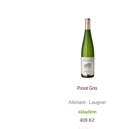
Weinviertel
Pinot Gris
Allimant - Laugner
skladem
409 Kč