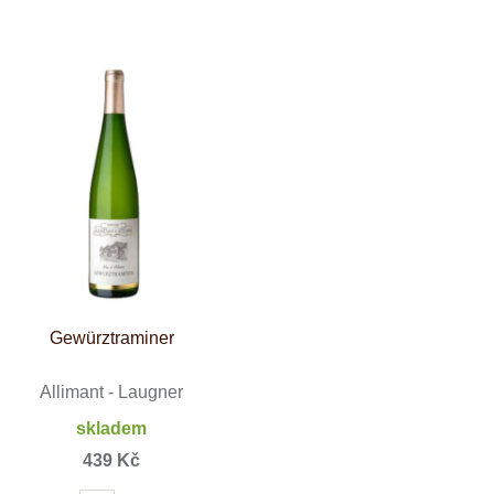
Tenuta Fanti
THAYA
VANITA
Verýsek
Vican
Vidal - Fleury
Villebois
Vina Olabarri
Vinařství rodiny Špalkovy
VINSELEKT Michlovský
Weingut Fischer
Weingut HÜLS
Weingut STERN
Zlati Grič
Gewürztraminer
Allimant - Laugner
skladem
439 Kč