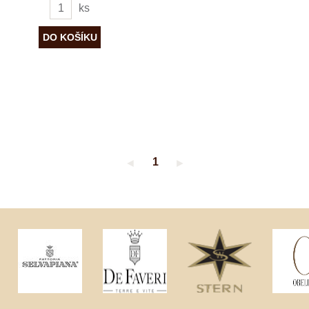
ks
1
◄
►