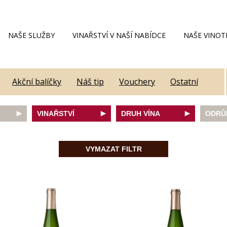
NAŠE SLUŽBY
VINAŘSTVÍ V NAŠÍ NABÍDCE
NAŠE VINOT
Akční balíčky
Náš tip
Vouchery
Ostatní
VINAŘSTVÍ
DRUH VÍNA
ODRŮ
Alain Geoffroy
bílé
Caber
Allimant - Laugner
červené
Frank
VYMAZAT FILTR
Aveleda
fortifikované
Chard
Botur
růžové
Merlot
ey
Cantina Colli Euganei
šumivé
Modrý
Castell
šumivé růžové
Mülle
Castello Vicchiomaggio
Mušká
De Faveri
Pálav
on
Decordi
Pinot 
DIVIN
Rulan