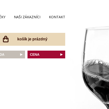
ÉKY
NAŠI ZÁKAZNÍCI
KONTAKT
košík je prázdný
DA
CENA
net Sauvignon
do 200 Kč
ovka
do 300 Kč
onnay
do 400 Kč
do 500 Kč
 portugal
do 600 Kč
r Thurgau
do 700 Kč
t moravský
do 800 Kč
a
do 900 Kč
Noir
do 1000 Kč
dské bílé
nad 1000 Kč