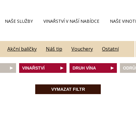
NAŠE SLUŽBY
VINAŘSTVÍ V NAŠÍ NABÍDCE
NAŠE VINOT
Akční balíčky
Náš tip
Vouchery
Ostatní
VINAŘSTVÍ
DRUH VÍNA
ODRŮ
Alain Geoffroy
bílé
Caber
Allimant - Laugner
červené
Frank
VYMAZAT FILTR
Aveleda
fortifikované
Chard
Botur
růžové
Merlot
ey
Cantina Colli Euganei
šumivé
Modrý
Castell
šumivé růžové
Mülle
Castello Vicchiomaggio
Mušká
De Faveri
Pálav
on
Decordi
Pinot 
DIVIN
Rulan