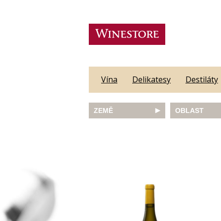
Vína
Delikatesy
Destiláty
ZEMĚ
OBLAST
Austrálie
Abruzzo
Česká republika
Algarve
Francie
Alsace
Itálie
Alto Adige
JAR
Barossa Vall
Německo
Bordeaux
Nový Zéland
Bourgogne
Portugalsko
Burgenland
Rakousko
Castilla y Le
Slovinsko
Constantia