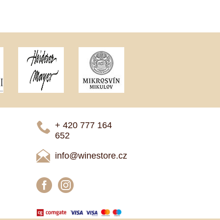
+ 420 777 ­164
652
info@winestore.cz