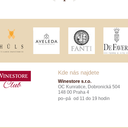
◄
►
Tenuta Fanti
THAYA
VANITA
Verýsek
Vican
Vidal - Fleury
Villebois
Vina Olabarri
Vinařství rodiny Špalkovy
VINSELEKT Michlovský
Weingut Fischer
Weingut HÜLS
Weingut STERN
Kde nás najdete
Zlati Grič
Winestore s.r.o.
OC Kunratice, Dobronická 504
148 00 Praha 4
po–pá
od 11 do 19 hodin