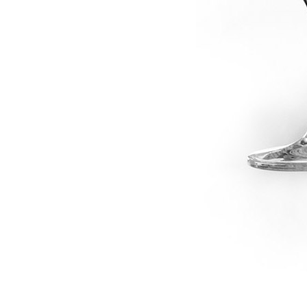
dské modré
dské šedé
k rýnský
k vlašský
gnon
vavřinecké
n červený
nské zelené
etrebe
it všechny odrůdy