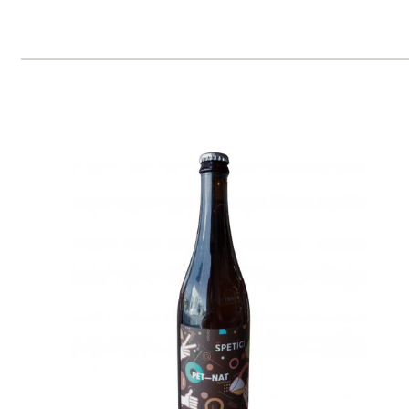
"Gruve" Veltlínské zelené
Verýsek
skladem
239 Kč
ks