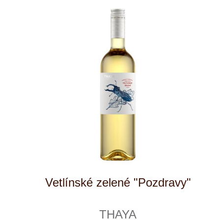
Gryllus bílý
Vinařství rodiny Špalkovy
6 ks skladem
282 Kč