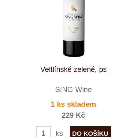
Reklamační podmínky
Kontakty
Kde nás najdete
Winestore s.r.o.
OC Kunratice, Dobronická 504
148 00 Praha 4
po–pá
od 11 do 19 hodin
+ 420 777 ­164
652
info@winestore.cz