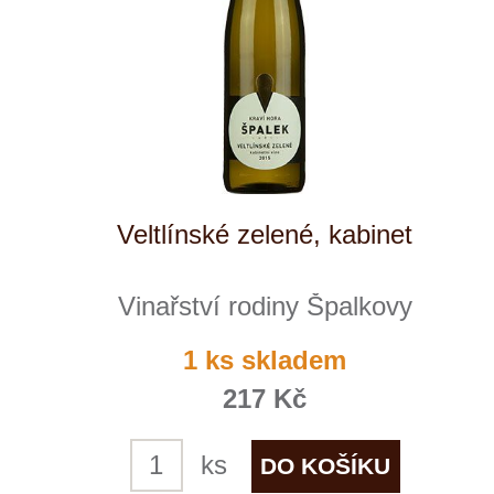
Veltlínské zelené, ps
SING Wine
1 ks skladem
229 Kč
ks