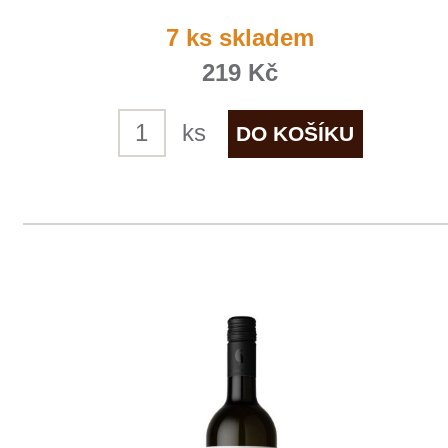
ks
1
2
◄
►
Domů
Naše služby
Vinařství v naší nabídce
Naši zákazníci
E-shop
Zpracování osobních údajů
Dodací a platební podmínky