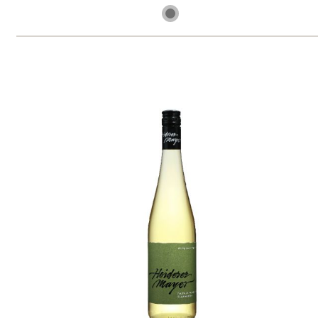
1 ks skladem
217 Kč
ks
Veltlínské zelené, kabinet