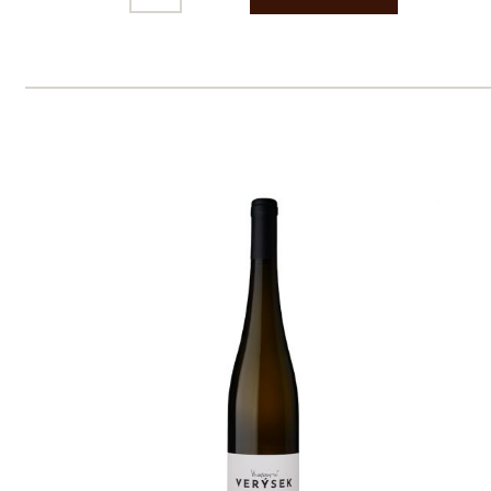
Prodej alkoholických nápojů je povolen
pouze osobám starším 18 let.
Le Panier, s.r.o. © 2017