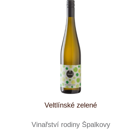
Veltlínské zelené PET-NAT
Špetíci
skladem
219 Kč
ks