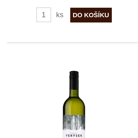
skladem
185 Kč
ks