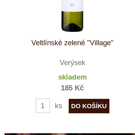
Gruner Veltliner "Strawanzer"
Heiderer - Mayer
skladem
215 Kč