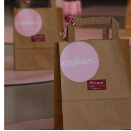
ks
Veltlínské zelené
Vinařství rodiny Špalkovy