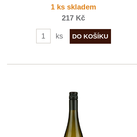
Vetlínské zelené "Pozdravy"
THAYA
7 ks skladem
219 Kč
ks