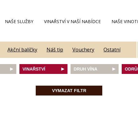
NAŠE SLUŽBY
VINAŘSTVÍ V NAŠÍ NABÍDCE
NAŠE VINOT
Akční balíčky
Náš tip
Vouchery
Ostatní
VINAŘSTVÍ
DRUH VÍNA
ODRŮ
Alain Geoffroy
bílé
Caber
Allimant - Laugner
červené
Frank
VYMAZAT FILTR
Aveleda
fortifikované
Chard
Botur
růžové
Merlot
ey
Cantina Colli Euganei
šumivé
Modrý
Castell
šumivé růžové
Mülle
Castello Vicchiomaggio
Mušká
De Faveri
Pálav
on
Decordi
Pinot 
DIVIN
Rulan