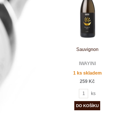
Španělsko
Douro
Franken
Chablis
Champagne
La Mancha
Loire
Lombardie
Marlborough
Minho
Sauvignon
Morava
Mosel
Pfalz
IWAYINI
Piemonte
1 ks skladem
Puglia
Rhone
259 Kč
Ribera del D
Rioja
ks
Sicilie
Stellenbosch
Štajerska
Toscana
Veneto
Wagram
Wachau