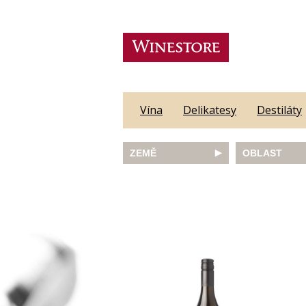
Vína
Delikatesy
Destiláty
ZEMĚ
OBLAST
Austrálie
Abruzzo
Česká republika
Algarve
Francie
Alsace
Itálie
Alto Adige
JAR
Barossa Vall
Německo
Bordeaux
Nový Zéland
Bourgogne
Portugalsko
Burgenland
Rakousko
Castilla y Le
Slovinsko
Constantia