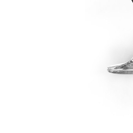
dské modré
dské šedé
k rýnský
k vlašský
gnon
vavřinecké
n červený
nské zelené
etrebe
it všechny odrůdy