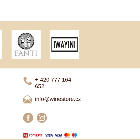
+ 420 777 ­164
652
info@winestore.cz