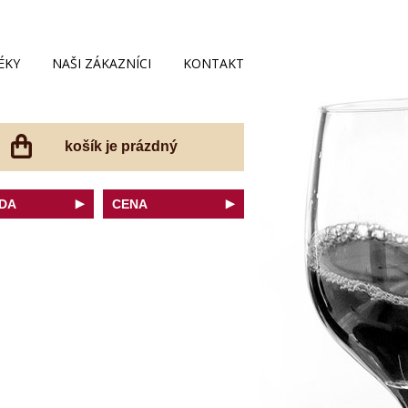
ÉKY
NAŠI ZÁKAZNÍCI
KONTAKT
košík je prázdný
DA
CENA
net Sauvignon
do 200 Kč
ovka
do 300 Kč
onnay
do 400 Kč
do 500 Kč
 portugal
do 600 Kč
r Thurgau
do 700 Kč
t moravský
do 800 Kč
a
do 900 Kč
Noir
do 1000 Kč
dské bílé
nad 1000 Kč