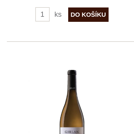
skladem
329 Kč
ks