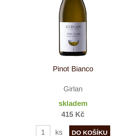
Reklamační podmínky
Kontakty
Kde nás najdete
Winestore s.r.o.
OC Kunratice, Dobronická 504
148 00 Praha 4
po–pá
od 11 do 19 hodin
+ 420 777 ­164
652
info@winestore.cz