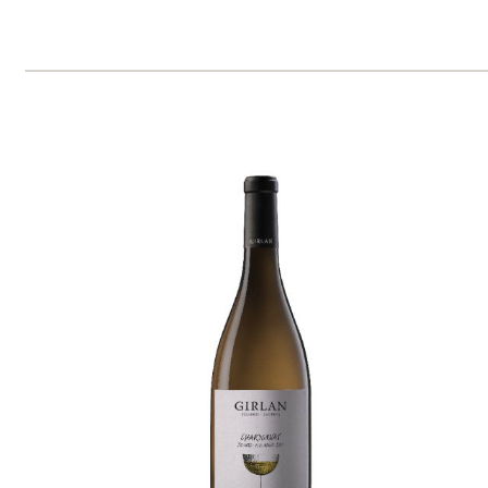
Pinot Grigio
Girlan
skladem
415 Kč
ks