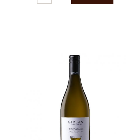
Prodej alkoholických nápojů je povolen
pouze osobám starším 18 let.
Le Panier, s.r.o. © 2017