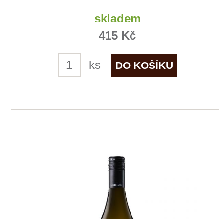
ks
1
2
◄
►
Domů
Naše služby
Vinařství v naší nabídce
Naši zákazníci
E-shop
Zpracování osobních údajů
Dodací a platební podmínky