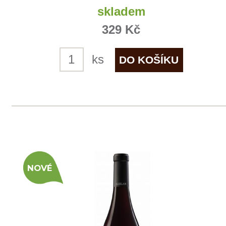
Müller Thurgau
Girlan
skladem
415 Kč
ks