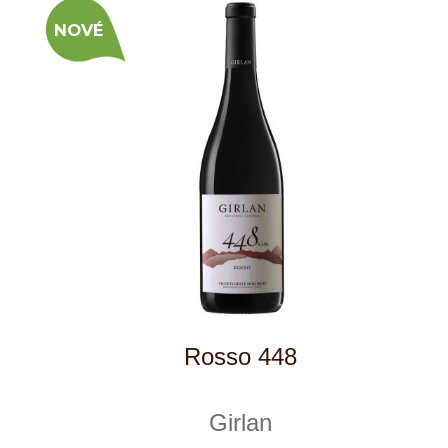
Chardonnay
Girlan
skladem
415 Kč
ks
NOVÉ