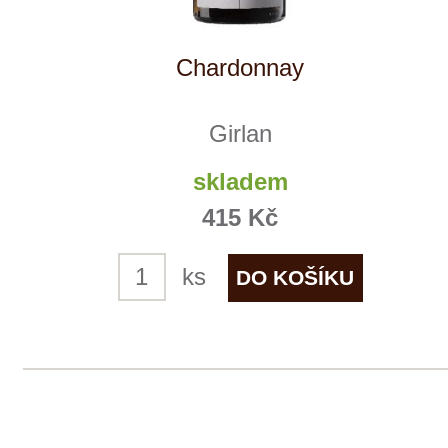
NOVÉ
Lagrein
Girlan
6 ks skladem
479 Kč
ks