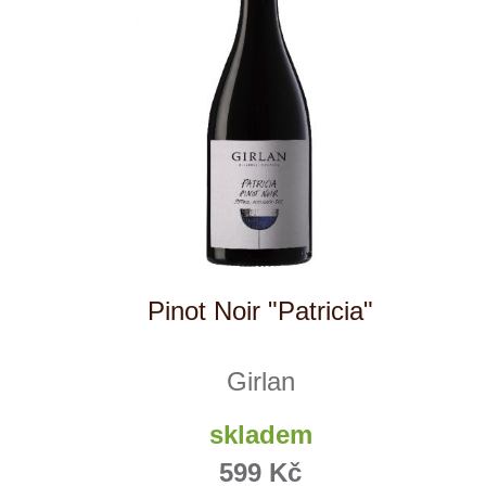
Sonberk
Špetíci
ks
Tenuta Fanti
THAYA
VANITA
Verýsek
Vican
Vidal - Fleury
Villebois
Vina Olabarri
Vinařství rodiny Špalkovy
VINSELEKT Michlovský
Weingut Fischer
Weingut HÜLS
Weingut STERN
Zlati Grič
Cuvée "448 s.l.m."
Girlan