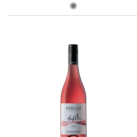
skladem
329 Kč
ks
NOVÉ
Vernatsch "448"