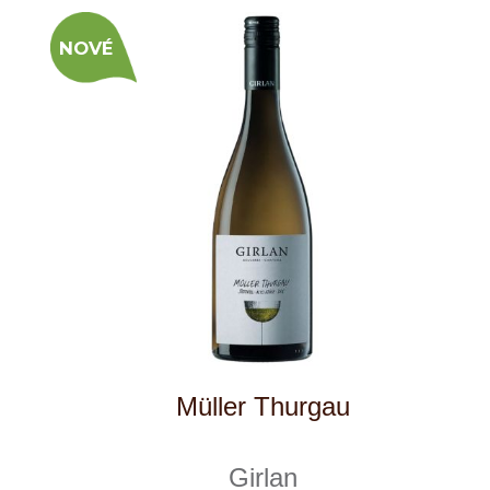
Gewurztraminer "Aimé"
Girlan
skladem
549 Kč