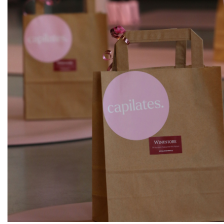
ks
NOVÉ
Rosso 448
Girlan