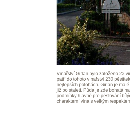
Vinařství Girlan bylo založeno 23 vin
patří do tohoto vinařství 230 pěstite
nejlepších polohách. Girlan je malé
již po staletí. Půda je zde bohatá na
podmínky hlavně pro pěstování bílých
charakterní vína s velkým respektem