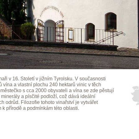
aři v 16. Století v jižním Tyrolsku. V současnosti
lů vína a vlastní plochu 240 hektarů vinic v těch
 městečko s cca 2000 obyvateli a vína se zde pěstují
 minerály a písčité podloží, což dává ideální
 odrůd. Filozofie tohoto vinařství je vytvářet
 k přírodě a podmínkám této oblasti.