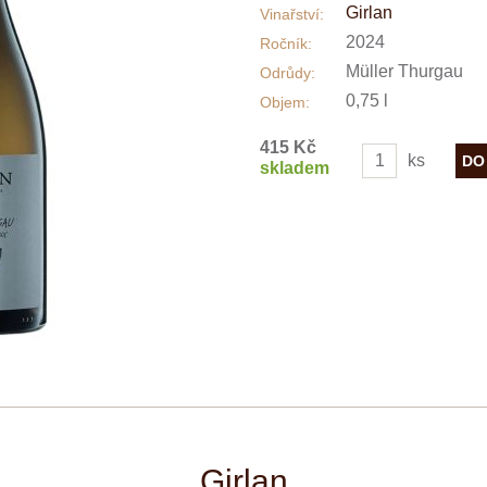
Girlan
Vinařství:
2024
Ročník:
Müller Thurgau
Odrůdy:
0,75 l
Objem:
415 Kč
ks
skladem
Girlan