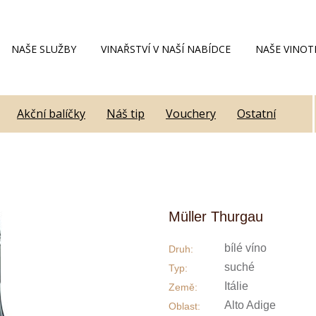
NAŠE SLUŽBY
VINAŘSTVÍ V NAŠÍ NABÍDCE
NAŠE VINOT
Akční balíčky
Náš tip
Vouchery
Ostatní
Müller Thurgau
bílé víno
Druh:
suché
Typ:
Itálie
Země:
Alto Adige
Oblast: