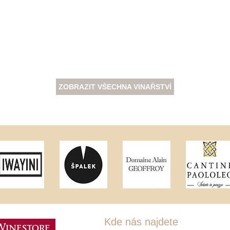
ZOBRAZIT VŠECHNA VINAŘSTVÍ
Kde nás najdete