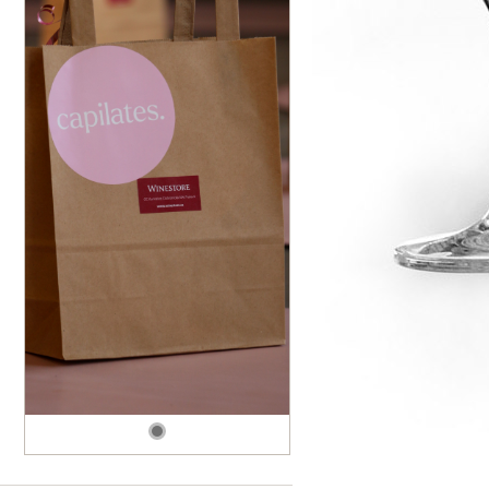
dské modré
dské šedé
k rýnský
k vlašský
gnon
vavřinecké
n červený
nské zelené
etrebe
it všechny odrůdy