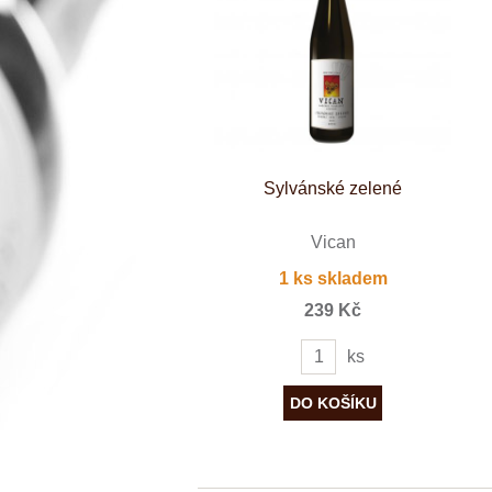
Španělsko
Douro
Franken
Chablis
Champagne
La Mancha
Loire
Lombardie
Marlborough
Minho
Sylvánské zelené
Morava
Mosel
Pfalz
Vican
Piemonte
1 ks skladem
Puglia
Rhone
239 Kč
Ribera del D
Rioja
ks
Sicilie
Stellenbosch
Štajerska
Toscana
Veneto
Wagram
Wachau