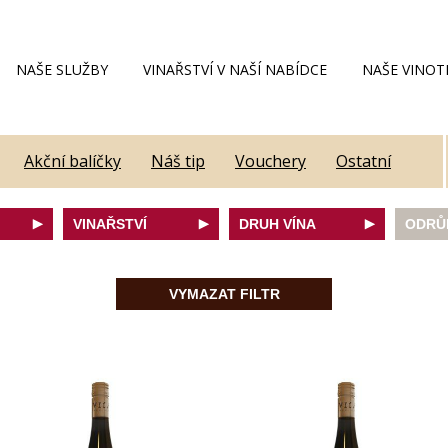
NAŠE SLUŽBY
VINAŘSTVÍ V NAŠÍ NABÍDCE
NAŠE VINOT
Akční balíčky
Náš tip
Vouchery
Ostatní
VINAŘSTVÍ
DRUH VÍNA
ODRŮ
Alain Geoffroy
bílé
Caber
Allimant - Laugner
červené
Frank
VYMAZAT FILTR
Aveleda
fortifikované
Chard
Botur
růžové
Merlot
ey
Cantina Colli Euganei
šumivé
Modrý
Castell
šumivé růžové
Mülle
Castello Vicchiomaggio
Mušká
De Faveri
Pálav
on
Decordi
Pinot 
DIVIN
Rulan