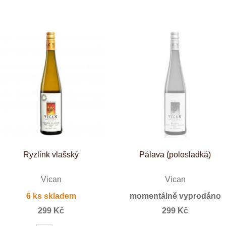
Tenuta Fanti
THAYA
VANITA
Verýsek
Vican
Vidal - Fleury
Villebois
Vina Olabarri
Vinařství rodiny Špalkovy
VINSELEKT Michlovský
Weingut Fischer
Weingut HÜLS
Weingut STERN
Zlati Grič
Ryzlink vlašský
Pálava (polosladká)
Vican
Vican
6 ks skladem
momentálně vyprodáno
299 Kč
299 Kč