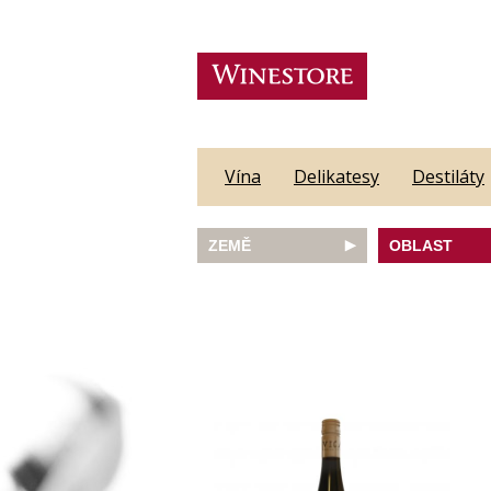
Vína
Delikatesy
Destiláty
ZEMĚ
OBLAST
Austrálie
Abruzzo
Česká republika
Algarve
Francie
Alsace
Itálie
Alto Adige
JAR
Barossa Vall
Německo
Bordeaux
Nový Zéland
Bourgogne
Portugalsko
Burgenland
Rakousko
Castilla y Le
Slovinsko
Constantia