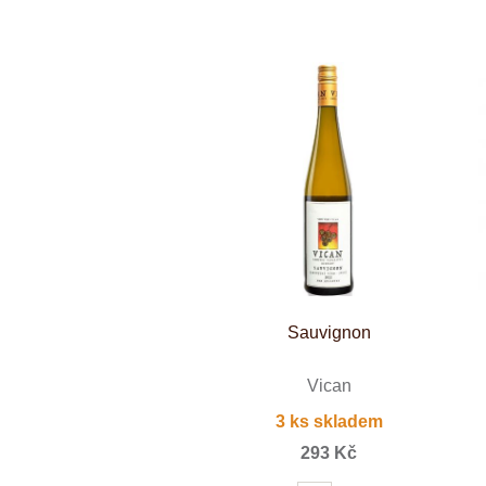
Weinviertel
Sauvignon
Vican
3 ks skladem
293 Kč