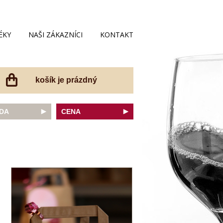
ÉKY
NAŠI ZÁKAZNÍCI
KONTAKT
košík je prázdný
DA
CENA
net Sauvignon
do 200 Kč
ovka
do 300 Kč
onnay
do 400 Kč
do 500 Kč
 portugal
do 600 Kč
r Thurgau
do 700 Kč
t moravský
do 800 Kč
a
do 900 Kč
Noir
do 1000 Kč
dské bílé
nad 1000 Kč