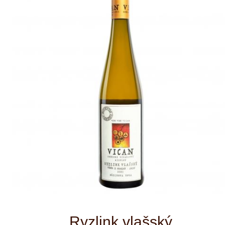
Ryzlink vlašský
Zářivě žlutá barva se slámovými odlesky.
Mohutná minerální vůně obohacená o
sladké tóny hrozinek. Chuť je intenzivní,
z počátku lehce kovová, s dlouhým
závěrem kandovaného ovoce a oříšků.
bílé víno
Druh:
suché
Typ:
Česká republika
Země:
Morava
Oblast:
Vican
Vinařství:
2024
Ročník:
Ryzlink vlašský