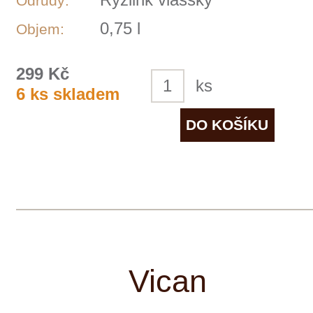
Rodinné vinařství VICAN bylo založeno
teprve v roce 2015, ale na vinařské
scéně i mezi milovníky vína si již
vydobylo svoji pozici. Vlastní 47 ha vinic
na Pálavě a jeho vlajkovou lodí je Ryzlink
vlašský. Vyrábí také oranžové přírodní
víno 8 000 let starou gruzínskou
metodou - v hliněných kvevri nádobách.
Majitelem vinařství je filmový producent
Tomáš Vican, který natočil filmy Bobule,
Bajkeři a seriál Vinaři. A díky jeho
dlouholetému přátelství s Karlem Roden
vznikla také unikátní edice vín nesoucí
hercovo jméno.