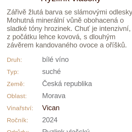
Odrůdy:
0,75 l
Objem:
299 Kč
ks
6 ks skladem
Vican