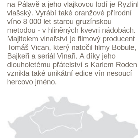
Naši zákazníci
E-shop
Zpracování osobních údajů
Dodací a platební podmínky
Reklamační podmínky
Kontakty
Kde nás najdete
Winestore s.r.o.
OC Kunratice, Dobronická 504
148 00 Praha 4
po–pá
od 11 do 19 hodin
+ 420 777 ­164
652
info@winestore.cz