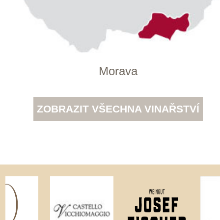
Prodej alkoholických nápojů je povolen
pouze osobám starším 18 let.
Le Panier, s.r.o. © 2017
Tento web využívá k analýze návštěvnosti
soubory cookie a službu Google Analytics.
Používáním tohoto webu s tím souhlasíte
více informací