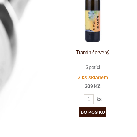
Španělsko
Douro
Franken
Chablis
Champagne
La Mancha
Loire
Lombardie
Marlborough
Minho
Tramín červený
Morava
Mosel
Pfalz
Špetíci
Piemonte
3 ks skladem
Puglia
Rhone
209 Kč
Ribera del D
Rioja
ks
Sicilie
Stellenbosch
Štajerska
Toscana
Veneto
Wagram
Wachau