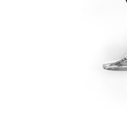
dské modré
dské šedé
k rýnský
k vlašský
gnon
vavřinecké
n červený
nské zelené
etrebe
it všechny odrůdy