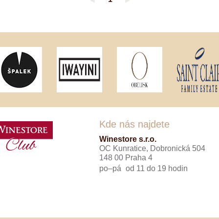
◄
►
Tenuta Fanti
THAYA
VANITA
Verýsek
Vican
Vidal - Fleury
Villebois
Vina Olabarri
Vinařství rodiny Špalkovy
VINSELEKT Michlovský
Weingut Fischer
Weingut HÜLS
Weingut STERN
Kde nás najdete
Zlati Grič
Winestore s.r.o.
OC Kunratice, Dobronická 504
148 00 Praha 4
po–pá
od 11 do 19 hodin