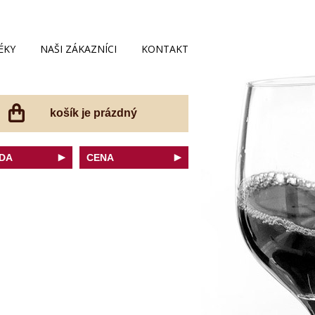
ÉKY
NAŠI ZÁKAZNÍCI
KONTAKT
košík je prázdný
DA
CENA
net Sauvignon
do 200 Kč
ovka
do 300 Kč
onnay
do 400 Kč
do 500 Kč
 portugal
do 600 Kč
r Thurgau
do 700 Kč
t moravský
do 800 Kč
a
do 900 Kč
Noir
do 1000 Kč
dské bílé
nad 1000 Kč