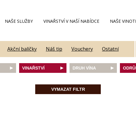
NAŠE SLUŽBY
VINAŘSTVÍ V NAŠÍ NABÍDCE
NAŠE VINOT
Akční balíčky
Náš tip
Vouchery
Ostatní
VINAŘSTVÍ
DRUH VÍNA
ODRŮ
Alain Geoffroy
bílé
Caber
Allimant - Laugner
červené
Frank
VYMAZAT FILTR
Aveleda
fortifikované
Chard
Botur
růžové
Merlot
ey
Cantina Colli Euganei
šumivé
Modrý
Castell
šumivé růžové
Mülle
Castello Vicchiomaggio
Mušká
De Faveri
Pálav
on
Decordi
Pinot 
DIVIN
Rulan