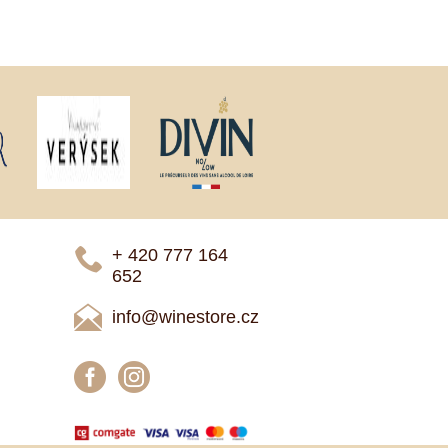
+ 420 777 ­164
652
info@winestore.cz