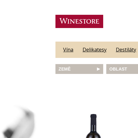
Vína
Delikatesy
Destiláty
ZEMĚ
OBLAST
Austrálie
Abruzzo
Česká republika
Algarve
Francie
Alsace
Itálie
Alto Adige
JAR
Barossa Vall
Německo
Bordeaux
Nový Zéland
Bourgogne
Portugalsko
Burgenland
Rakousko
Castilla y Le
Slovinsko
Constantia