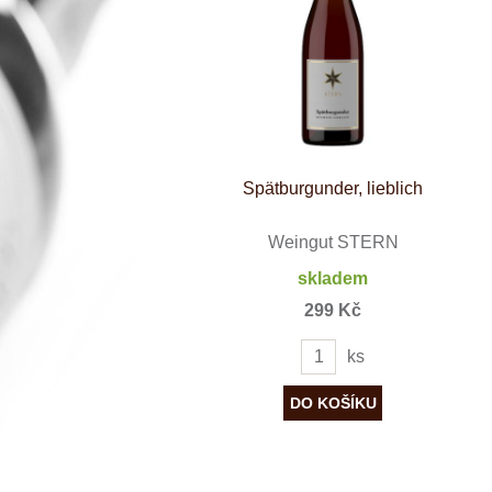
Španělsko
Douro
Franken
Chablis
Champagne
La Mancha
Loire
Lombardie
Marlborough
Minho
Spätburgunder, lieblich
Morava
Mosel
Pfalz
Weingut STERN
Piemonte
skladem
Puglia
Rhone
299 Kč
Ribera del D
Rioja
ks
Sicilie
Stellenbosch
Štajerska
Toscana
Veneto
Wagram
Wachau