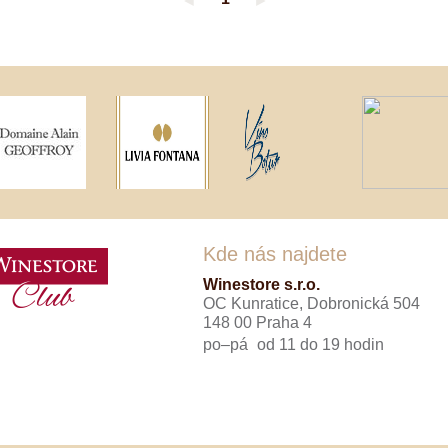
◄
►
Tenuta Fanti
THAYA
VANITA
Verýsek
Vican
Vidal - Fleury
Villebois
Vina Olabarri
Vinařství rodiny Špalkovy
VINSELEKT Michlovský
Weingut Fischer
Weingut HÜLS
Weingut STERN
Kde nás najdete
Zlati Grič
Winestore s.r.o.
OC Kunratice, Dobronická 504
148 00 Praha 4
po–pá
od 11 do 19 hodin