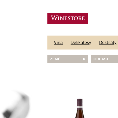
Vína
Delikatesy
Destiláty
ZEMĚ
OBLAST
Austrálie
Abruzzo
Česká republika
Algarve
Francie
Alsace
Itálie
Alto Adige
JAR
Barossa Vall
Německo
Bordeaux
Nový Zéland
Bourgogne
Portugalsko
Burgenland
Rakousko
Castilla y Le
Slovinsko
Constantia