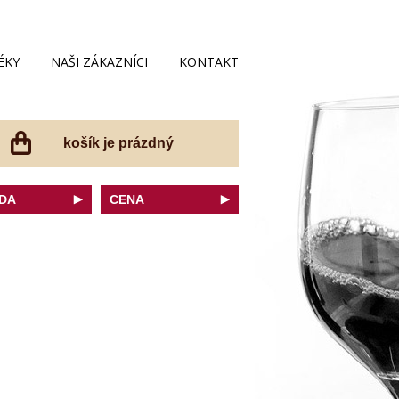
ÉKY
NAŠI ZÁKAZNÍCI
KONTAKT
košík je prázdný
DA
CENA
net Sauvignon
do 200 Kč
ovka
do 300 Kč
onnay
do 400 Kč
do 500 Kč
 portugal
do 600 Kč
r Thurgau
do 700 Kč
t moravský
do 800 Kč
a
do 900 Kč
Noir
do 1000 Kč
dské bílé
nad 1000 Kč