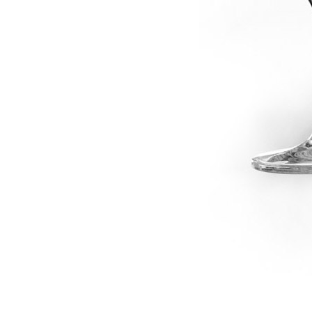
dské modré
dské šedé
k rýnský
k vlašský
gnon
vavřinecké
n červený
nské zelené
etrebe
it všechny odrůdy