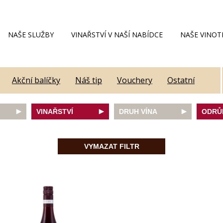
NAŠE SLUŽBY
VINAŘSTVÍ V NAŠÍ NABÍDCE
NAŠE VINOT
Akční balíčky
Náš tip
Vouchery
Ostatní
VINAŘSTVÍ
DRUH VÍNA
ODRŮ
Alain Geoffroy
bílé
Caber
Allimant - Laugner
červené
Frank
VYMAZAT FILTR
Aveleda
fortifikované
Chard
Botur
růžové
Merlot
ey
Cantina Colli Euganei
šumivé
Modrý
Castell
šumivé růžové
Mülle
Castello Vicchiomaggio
Mušká
De Faveri
Pálav
on
Decordi
Pinot 
DIVIN
Rulan