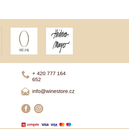
+ 420 777 ­164
652
info@winestore.cz