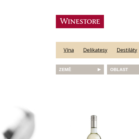
Vína
Delikatesy
Destiláty
ZEMĚ
OBLAST
Austrálie
Abruzzo
Česká republika
Algarve
Francie
Alsace
Itálie
Alto Adige
JAR
Barossa Vall
Německo
Bordeaux
Nový Zéland
Bourgogne
Portugalsko
Burgenland
Rakousko
Castilla y Le
Slovinsko
Constantia