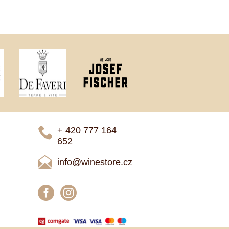
+ 420 777 ­164
652
info@winestore.cz