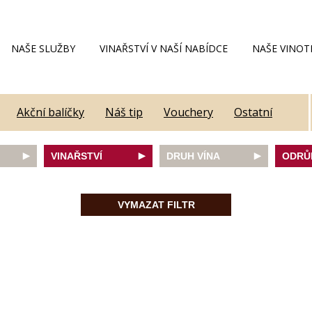
NAŠE SLUŽBY
VINAŘSTVÍ V NAŠÍ NABÍDCE
NAŠE VINOT
Akční balíčky
Náš tip
Vouchery
Ostatní
VINAŘSTVÍ
DRUH VÍNA
ODRŮ
Alain Geoffroy
bílé
Caber
Allimant - Laugner
červené
Frank
VYMAZAT FILTR
Aveleda
fortifikované
Chard
Botur
růžové
Merlot
ey
Cantina Colli Euganei
šumivé
Modrý
Castell
šumivé růžové
Mülle
Castello Vicchiomaggio
Mušká
De Faveri
Pálav
on
Decordi
Pinot 
DIVIN
Rulan