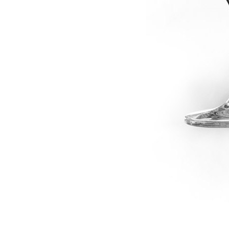
dské modré
dské šedé
k rýnský
k vlašský
gnon
vavřinecké
n červený
nské zelené
etrebe
it všechny odrůdy