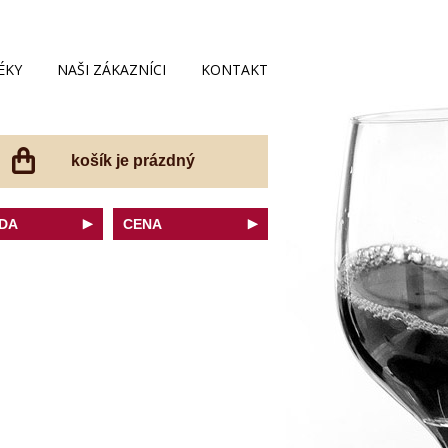
ÉKY
NAŠI ZÁKAZNÍCI
KONTAKT
košík je prázdný
DA
CENA
net Sauvignon
do 200 Kč
ovka
do 300 Kč
onnay
do 400 Kč
do 500 Kč
 portugal
do 600 Kč
r Thurgau
do 700 Kč
t moravský
do 800 Kč
a
do 900 Kč
Noir
do 1000 Kč
dské bílé
nad 1000 Kč