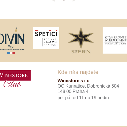
◄
►
Tenuta Fanti
THAYA
VANITA
Verýsek
Vican
Vidal - Fleury
Villebois
Vina Olabarri
Vinařství rodiny Špalkovy
VINSELEKT Michlovský
Weingut Fischer
Weingut HÜLS
Weingut STERN
Kde nás najdete
Zlati Grič
Winestore s.r.o.
OC Kunratice, Dobronická 504
148 00 Praha 4
po–pá
od 11 do 19 hodin