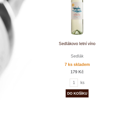
Španělsko
Douro
Franken
Chablis
Champagne
La Mancha
Loire
Lombardie
Marlborough
Minho
Sedlákovo letní víno
Morava
Mosel
Pfalz
Sedlák
Piemonte
7 ks skladem
Puglia
Rhone
179 Kč
Ribera del D
Rioja
ks
Sicilie
Stellenbosch
Štajerska
Toscana
Veneto
Wagram
Wachau