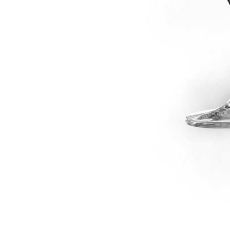
dské modré
dské šedé
k rýnský
k vlašský
gnon
vavřinecké
n červený
nské zelené
etrebe
it všechny odrůdy