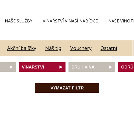
NAŠE SLUŽBY
VINAŘSTVÍ V NAŠÍ NABÍDCE
NAŠE VINOT
Akční balíčky
Náš tip
Vouchery
Ostatní
VINAŘSTVÍ
DRUH VÍNA
ODRŮ
Alain Geoffroy
bílé
Caber
Allimant - Laugner
červené
Frank
VYMAZAT FILTR
Aveleda
fortifikované
Chard
Botur
růžové
Merlot
ey
Cantina Colli Euganei
šumivé
Modrý
Castell
šumivé růžové
Mülle
Castello Vicchiomaggio
Mušká
De Faveri
Pálav
on
Decordi
Pinot 
DIVIN
Rulan