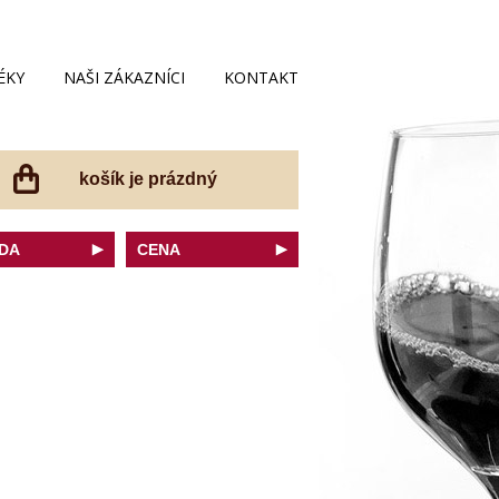
ÉKY
NAŠI ZÁKAZNÍCI
KONTAKT
košík je prázdný
DA
CENA
net Sauvignon
do 200 Kč
ovka
do 300 Kč
onnay
do 400 Kč
do 500 Kč
 portugal
do 600 Kč
r Thurgau
do 700 Kč
t moravský
do 800 Kč
a
do 900 Kč
Noir
do 1000 Kč
dské bílé
nad 1000 Kč