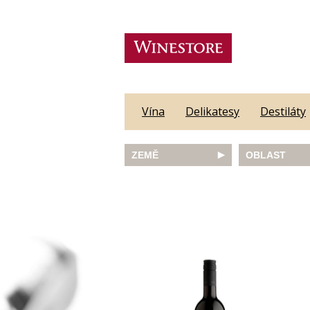
Vína
Delikatesy
Destiláty
ZEMĚ
OBLAST
Austrálie
Abruzzo
Česká republika
Algarve
Francie
Alsace
Itálie
Alto Adige
JAR
Barossa Vall
Německo
Bordeaux
Nový Zéland
Bourgogne
Portugalsko
Burgenland
Rakousko
Castilla y Le
Slovinsko
Constantia