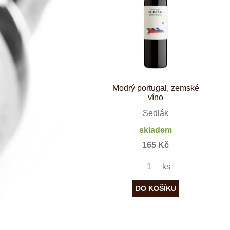
Španělsko
Douro
Franken
Chablis
Champagne
La Mancha
Loire
Lombardie
Marlborough
Minho
Modrý portugal, zemské
Morava
víno
Mosel
Pfalz
Sedlák
Piemonte
skladem
Puglia
Rhone
165 Kč
Ribera del D
Rioja
ks
Sicilie
Stellenbosch
Štajerska
Toscana
Veneto
Wagram
Wachau