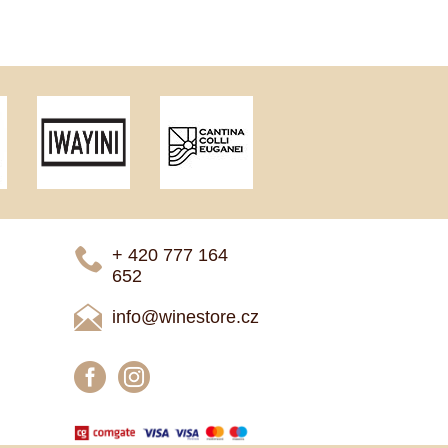
+ 420 777 ­164
652
info@winestore.cz