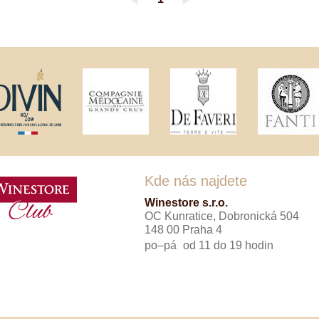
◄
►
Tenuta Fanti
THAYA
VANITA
Verýsek
Vican
Vidal - Fleury
Villebois
Vina Olabarri
Vinařství rodiny Špalkovy
VINSELEKT Michlovský
Weingut Fischer
Weingut HÜLS
Weingut STERN
Kde nás najdete
Zlati Grič
Winestore s.r.o.
OC Kunratice, Dobronická 504
148 00 Praha 4
po–pá
od 11 do 19 hodin