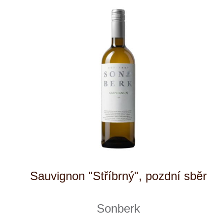
Vinařství v naší nabídce
Naši zákazníci
E-shop
Zpracování osobních údajů
Dodací a platební podmínky
Reklamační podmínky
Kontakty
Kde nás najdete
Winestore s.r.o.
OC Kunratice, Dobronická 504
148 00 Praha 4
po–pá
od 11 do 19 hodin
+ 420 777 ­164
652