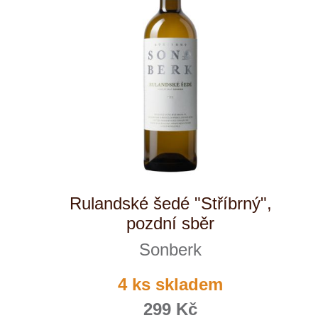
Sonberk
Špetíci
ks
Tenuta Fanti
THAYA
VANITA
Verýsek
Vican
Vidal - Fleury
Villebois
Vina Olabarri
Vinařství rodiny Špalkovy
VINSELEKT Michlovský
Weingut Fischer
Weingut HÜLS
Weingut STERN
Zlati Grič
Pálava "Stříbrný", pozdní sběr
Sonberk