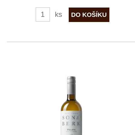
5 ks skladem
299 Kč
ks