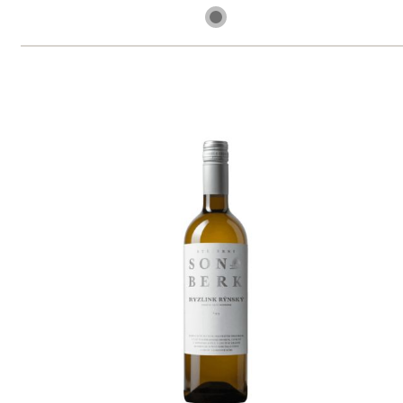
skladem
299 Kč
ks
Tramín červený "Stříbrný"