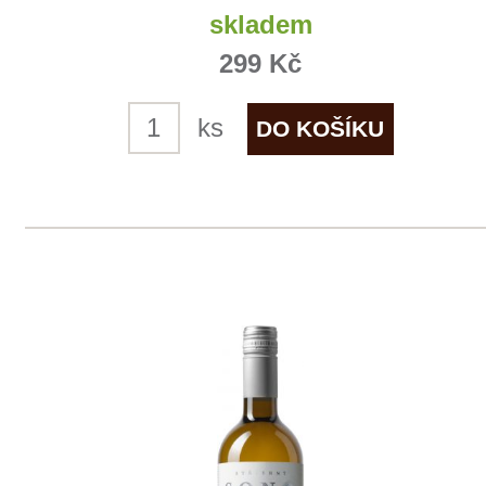
info@winestore.cz
Prodej alkoholických nápojů je povolen
pouze osobám starším 18 let.
Le Panier, s.r.o. © 2017
Tento web využívá k analýze návštěvnosti