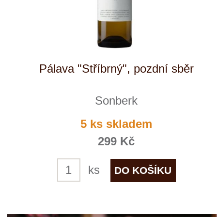
Ryzlink rýnský "Stříbrný", pozdní
sběr
Sonberk
10 ks skladem
299 Kč