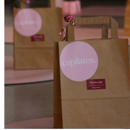
ks
Sauvignon "Stříbrný", pozdní sběr
Sonberk