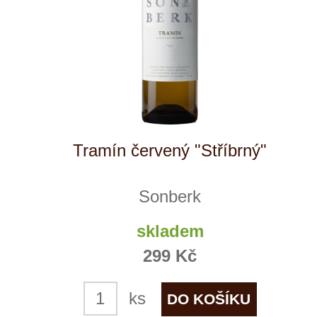
soubory cookie a službu Google Analytics.
Používáním tohoto webu s tím souhlasíte
více informací