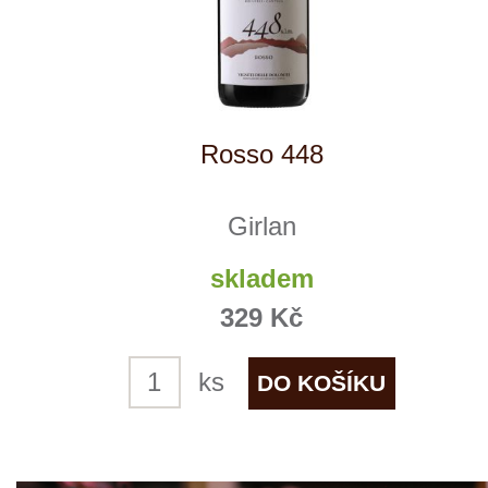
NOVÉ
Vernatsch "448"
Girlan
skladem
329 Kč