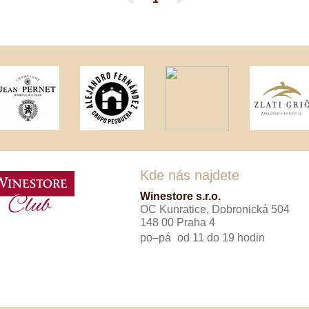
◄
►
Tenuta Fanti
THAYA
VANITA
Verýsek
Vican
Vidal - Fleury
Villebois
Vina Olabarri
Vinařství rodiny Špalkovy
VINSELEKT Michlovský
Weingut Fischer
Weingut HÜLS
Weingut STERN
Kde nás najdete
Zlati Grič
Winestore s.r.o.
OC Kunratice, Dobronická 504
148 00 Praha 4
po–pá
od 11 do 19 hodin