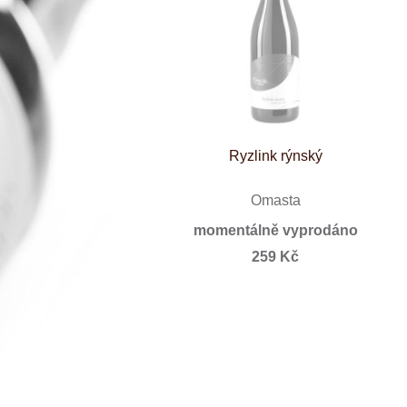
Španělsko
Douro
Franken
Chablis
Champagne
La Mancha
Loire
Lombardie
Marlborough
Minho
Ryzlink rýnský
Morava
Mosel
Pfalz
Omasta
Piemonte
momentálně vyprodáno
Puglia
Rhone
259 Kč
Ribera del D
Rioja
Sicilie
Stellenbosch
Štajerska
Toscana
Veneto
Wagram
Wachau