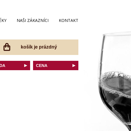
ÉKY
NAŠI ZÁKAZNÍCI
KONTAKT
košík je prázdný
DA
CENA
net Sauvignon
do 200 Kč
ovka
do 300 Kč
onnay
do 400 Kč
do 500 Kč
 portugal
do 600 Kč
r Thurgau
do 700 Kč
t moravský
do 800 Kč
a
do 900 Kč
Noir
do 1000 Kč
dské bílé
nad 1000 Kč