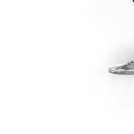
dské modré
dské šedé
k rýnský
k vlašský
gnon
vavřinecké
n červený
nské zelené
etrebe
it všechny odrůdy