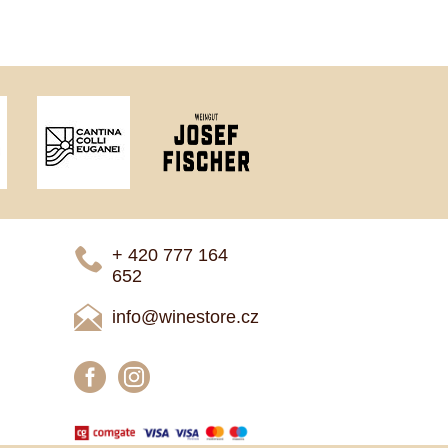
+ 420 777 ­164
652
info@winestore.cz