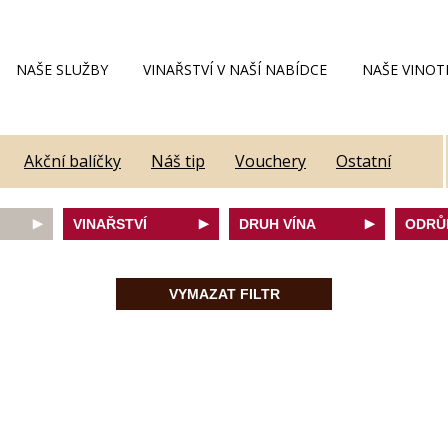
NAŠE SLUŽBY
VINAŘSTVÍ V NAŠÍ NABÍDCE
NAŠE VINOT
Akční balíčky
Náš tip
Vouchery
Ostatní
VINAŘSTVÍ
DRUH VÍNA
ODRŮ
Alain Geoffroy
bílé
Caber
Allimant - Laugner
červené
Frank
VYMAZAT FILTR
Aveleda
fortifikované
Chard
Botur
růžové
Merlot
ey
Cantina Colli Euganei
šumivé
Modrý
Castell
šumivé růžové
Mülle
Castello Vicchiomaggio
Mušká
De Faveri
Pálav
on
Decordi
Pinot 
DIVIN
Rulan