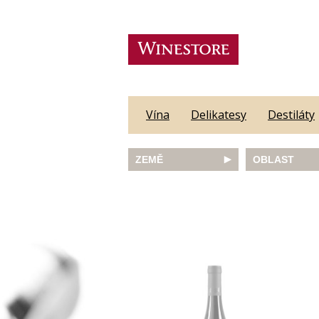
Vína
Delikatesy
Destiláty
ZEMĚ
OBLAST
Austrálie
Abruzzo
Česká republika
Algarve
Francie
Alsace
Itálie
Alto Adige
JAR
Barossa Vall
Německo
Bordeaux
Nový Zéland
Bourgogne
Portugalsko
Burgenland
Rakousko
Castilla y Le
Slovinsko
Constantia