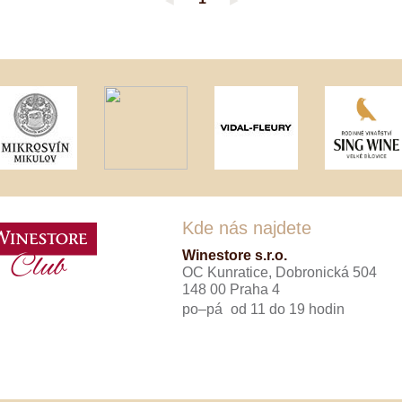
◄
►
Tenuta Fanti
THAYA
VANITA
Verýsek
Vican
Vidal - Fleury
Villebois
Vina Olabarri
Vinařství rodiny Špalkovy
VINSELEKT Michlovský
Weingut Fischer
Weingut HÜLS
Weingut STERN
Kde nás najdete
Zlati Grič
Winestore s.r.o.
OC Kunratice, Dobronická 504
148 00 Praha 4
po–pá
od 11 do 19 hodin