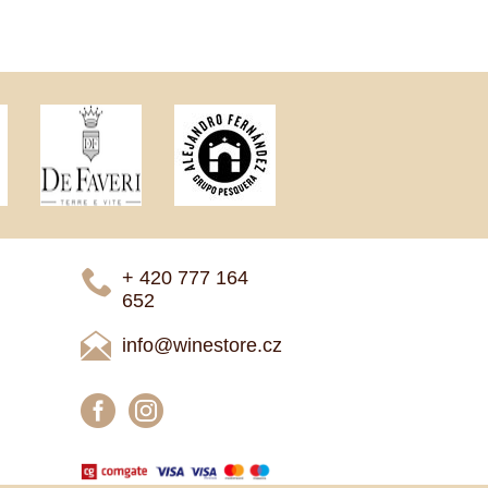
+ 420 777 ­164
652
info@winestore.cz