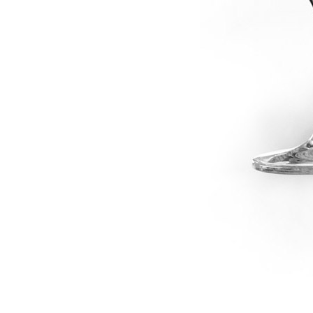
dské modré
dské šedé
k rýnský
k vlašský
gnon
vavřinecké
n červený
nské zelené
etrebe
it všechny odrůdy