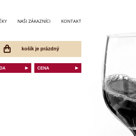
ÉKY
NAŠI ZÁKAZNÍCI
KONTAKT
košík je prázdný
DA
CENA
net Sauvignon
do 200 Kč
ovka
do 300 Kč
onnay
do 400 Kč
do 500 Kč
 portugal
do 600 Kč
r Thurgau
do 700 Kč
t moravský
do 800 Kč
a
do 900 Kč
Noir
do 1000 Kč
dské bílé
nad 1000 Kč