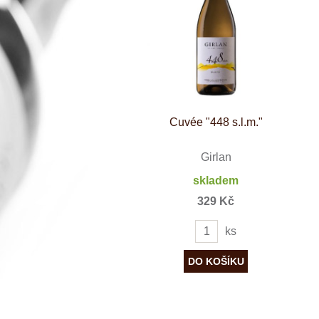
Španělsko
Douro
Franken
Chablis
Champagne
La Mancha
Loire
Lombardie
Marlborough
Minho
Cuvée "448 s.l.m."
Morava
Mosel
Pfalz
Girlan
Piemonte
skladem
Puglia
Rhone
329 Kč
Ribera del D
Rioja
ks
Sicilie
Stellenbosch
Štajerska
Toscana
Veneto
Wagram
Wachau