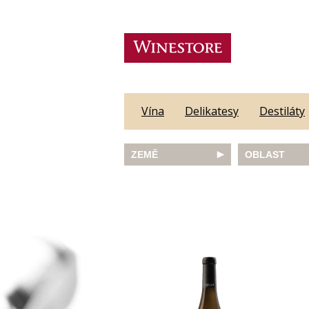
Vína
Delikatesy
Destiláty
ZEMĚ
OBLAST
Austrálie
Abruzzo
Česká republika
Algarve
Francie
Alsace
Itálie
Alto Adige
JAR
Barossa Vall
Německo
Bordeaux
Nový Zéland
Bourgogne
Portugalsko
Burgenland
Rakousko
Castilla y Le
Slovinsko
Constantia