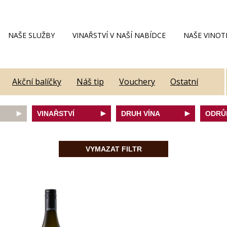
NAŠE SLUŽBY
VINAŘSTVÍ V NAŠÍ NABÍDCE
NAŠE VINOT
Akční balíčky
Náš tip
Vouchery
Ostatní
VINAŘSTVÍ
DRUH VÍNA
ODRŮ
Alain Geoffroy
bílé
Caber
Allimant - Laugner
červené
Frank
VYMAZAT FILTR
Aveleda
fortifikované
Chard
Botur
růžové
Merlot
ey
Cantina Colli Euganei
šumivé
Modrý
Castell
šumivé růžové
Mülle
Castello Vicchiomaggio
Mušká
De Faveri
Pálav
on
Decordi
Pinot 
DIVIN
Rulan