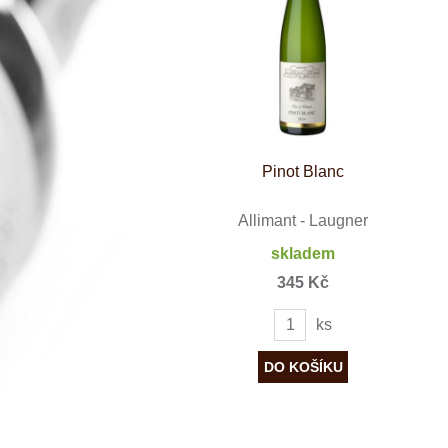
Španělsko
Douro
Franken
Chablis
Champagne
La Mancha
Loire
Lombardie
Marlborough
Minho
Pinot Blanc
Morava
Mosel
Pfalz
Allimant - Laugner
Piemonte
skladem
Puglia
Rhone
345 Kč
Ribera del D
Rioja
ks
Sicilie
Stellenbosch
Štajerska
Toscana
Veneto
Wagram
Wachau