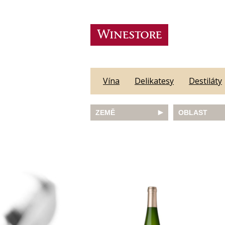
Vína
Delikatesy
Destiláty
ZEMĚ
OBLAST
Austrálie
Abruzzo
Česká republika
Algarve
Francie
Alsace
Itálie
Alto Adige
JAR
Barossa Vall
Německo
Bordeaux
Nový Zéland
Bourgogne
Portugalsko
Burgenland
Rakousko
Castilla y Le
Slovinsko
Constantia