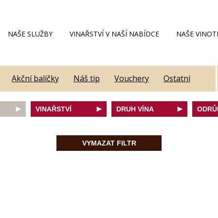
NAŠE SLUŽBY
VINAŘSTVÍ V NAŠÍ NABÍDCE
NAŠE VINOT
Akční balíčky
Náš tip
Vouchery
Ostatní
VINAŘSTVÍ
DRUH VÍNA
ODRŮ
Alain Geoffroy
bílé
Caber
Allimant - Laugner
červené
Frank
VYMAZAT FILTR
Aveleda
fortifikované
Chard
Botur
růžové
Merlot
ey
Cantina Colli Euganei
šumivé
Modrý
Castell
šumivé růžové
Mülle
Castello Vicchiomaggio
Mušká
De Faveri
Pálav
on
Decordi
Pinot 
DIVIN
Rulan