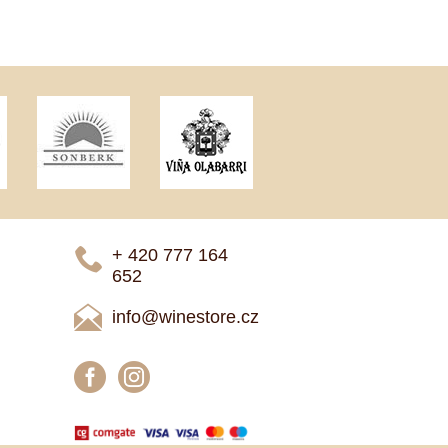
+ 420 777 ­164
652
info@winestore.cz