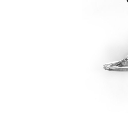
dské modré
dské šedé
k rýnský
k vlašský
gnon
vavřinecké
n červený
nské zelené
etrebe
it všechny odrůdy