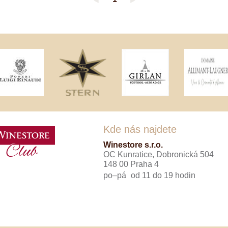
◄
►
Tenuta Fanti
THAYA
VANITA
Verýsek
Vican
Vidal - Fleury
Villebois
Vina Olabarri
Vinařství rodiny Špalkovy
VINSELEKT Michlovský
Weingut Fischer
Weingut HÜLS
Weingut STERN
Kde nás najdete
Zlati Grič
Winestore s.r.o.
OC Kunratice, Dobronická 504
148 00 Praha 4
po–pá
od 11 do 19 hodin