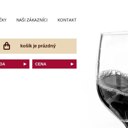
ÉKY
NAŠI ZÁKAZNÍCI
KONTAKT
košík je prázdný
DA
CENA
net Sauvignon
do 200 Kč
ovka
do 300 Kč
onnay
do 400 Kč
do 500 Kč
 portugal
do 600 Kč
r Thurgau
do 700 Kč
t moravský
do 800 Kč
a
do 900 Kč
Noir
do 1000 Kč
dské bílé
nad 1000 Kč