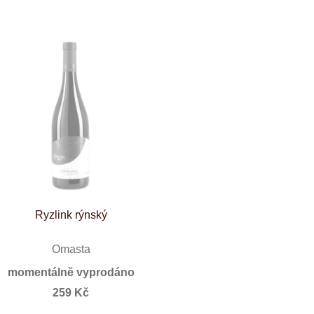
Tenuta Fanti
THAYA
VANITA
Verýsek
Vican
Vidal - Fleury
Villebois
Vina Olabarri
Vinařství rodiny Špalkovy
VINSELEKT Michlovský
Weingut Fischer
Weingut HÜLS
Weingut STERN
Zlati Grič
Ryzlink rýnský
Omasta
momentálně vyprodáno
259 Kč