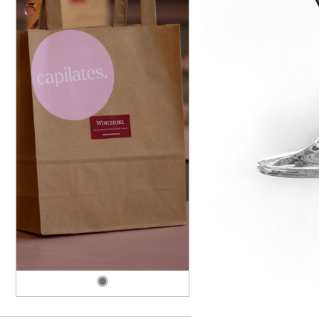
dské modré
dské šedé
k rýnský
k vlašský
gnon
vavřinecké
n červený
nské zelené
etrebe
it všechny odrůdy