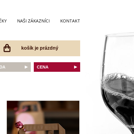
ÉKY
NAŠI ZÁKAZNÍCI
KONTAKT
košík je prázdný
DA
CENA
net Sauvignon
do 200 Kč
ovka
do 300 Kč
onnay
do 400 Kč
do 500 Kč
 portugal
do 600 Kč
r Thurgau
do 700 Kč
t moravský
do 800 Kč
a
do 900 Kč
Noir
do 1000 Kč
dské bílé
nad 1000 Kč