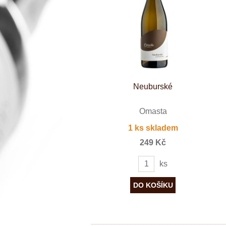
Španělsko
Neuburské
Omasta
1 ks skladem
249 Kč
ks