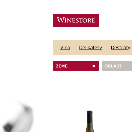
Vína
Delikatesy
Destiláty
ZEMĚ
OBLAST
Austrálie
Morava
Česká republika
Francie
Itálie
JAR
Německo
Nový Zéland
Portugalsko
Rakousko
Slovinsko