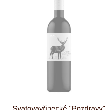
Svatovavřinecké "Pozdravy"
Lehké a skvěle pitelné červené víno. Má
krásnou temnější rubínovou barvu. Vůně
je postavená na čerstvém lesním ovoci a
sušených švestkách. Tyto znaky se
typicky projevují i v chuti vína, která je
lehčího charakteru.
červené víno
Druh:
suché
Typ:
Česká republika
Země:
Morava
Oblast:
THAYA
Vinařství:
Svatovavřinecké
Odrůdy: