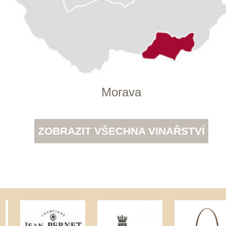
info@winestore.cz
Prodej alkoholických nápojů je povolen
pouze osobám starším 18 let.
Le Panier, s.r.o. © 2017
Tento web využívá k analýze návštěvnosti
soubory cookie a službu Google Analytics.
Používáním tohoto webu s tím souhlasíte
více informací