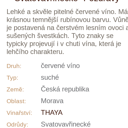
0,75 l
Objem:
219 Kč
momentálně vyprodáno
THAYA