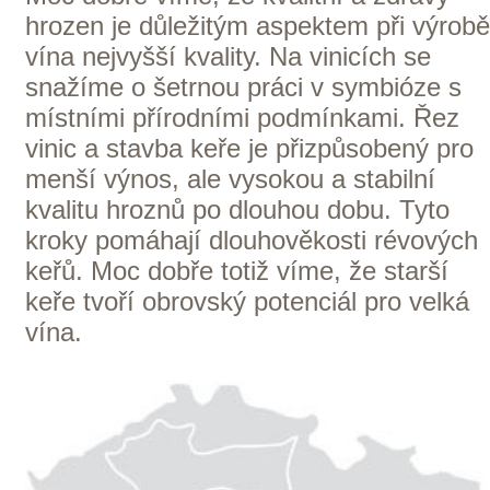
Vinařství v naší nabídce
Naši zákazníci
E-shop
Zpracování osobních údajů
Dodací a platební podmínky
Reklamační podmínky
Kontakty
Kde nás najdete
Winestore s.r.o.
OC Kunratice, Dobronická 504
148 00 Praha 4
po–pá
od 11 do 19 hodin
+ 420 777 ­164
652