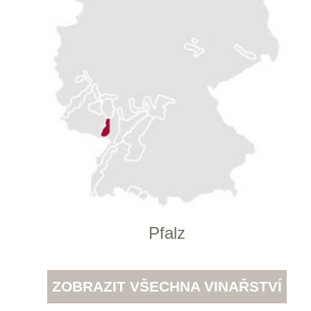
po–pá
od 11 do 19 hodin
+ 420 777 ­164
652
info@winestore.cz
Prodej alkoholických nápojů je povolen
pouze osobám starším 18 let.
Le Panier, s.r.o. © 2017
Tento web využívá k analýze návštěvnosti
soubory cookie a službu Google Analytics.