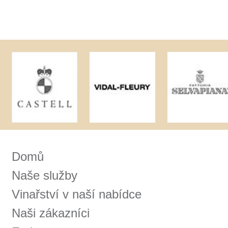
Používáním tohoto webu s tím souhlasíte
více informací