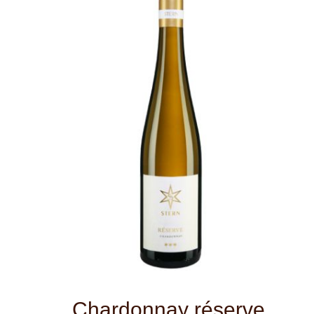
Chardonnay réserve
Zářivě světle zlatá barva. Ve vůni se
objevují tóny ananasu, vanilky, melounu,
pražených mandlí a nugátu. Velké
burgundské víno s jemnou mineralitou a
vysoce kvalitními tóny sudového zrání.
bílé víno
Druh:
suché
Typ:
Německo
Země:
Pfalz
Oblast:
Weingut STERN
Vinařství:
2023
Ročník:
Chardonnay