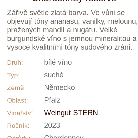
Odrůdy:
0,75 l
Objem:
619 Kč
ks
skladem
Weingut STERN