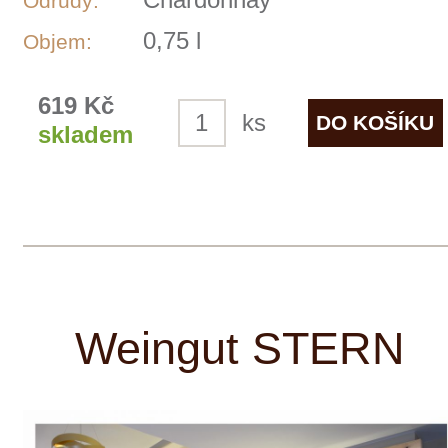
Weingut Stern se nachází v oblasti
Hochstadt a specializuje se na pěstování
burgundských odrůd, jako je Rulandské
bílé, Rulandské šedé, Chardonnay,
Rulandské modré, Svatovavřinecké,
Sauvignon Blanc a Ryzlink rýnský. Dále
pěstují i Sylvánské zelené, Müller-
Thurgau, Dornfelder, Modrý Portugal,
Cabernet Sauvignon, Merlot a Tramín
červený. Vinařství klade důraz na
přirozené a šetrné pěstování révy a
tradiční postupy při výrobě vína.
Výsledkem jsou elegantní a
mnohovrstevné vína, která zrají s
ohledem na životní prostředí a vysokou
kvalitu.