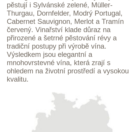
Domů
Naše služby
Vinařství v naší nabídce
Naši zákazníci
E-shop
Zpracování osobních údajů
Dodací a platební podmínky
Reklamační podmínky
Kontakty
Kde nás najdete
Winestore s.r.o.
OC Kunratice, Dobronická 504
148 00 Praha 4