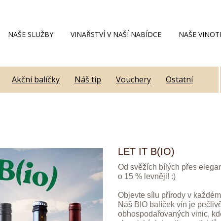
NAŠE SLUŽBY
VINAŘSTVÍ V NAŠÍ NABÍDCE
NAŠE VINOT
Akční balíčky
Náš tip
Vouchery
Ostatní
LET IT B(IO)
Od svěžích bílých přes elegan
o 15 % levněji! :)
Objevte sílu přírody v každé
Náš BIO balíček vín je pečliv
obhospodařovaných vinic, kde