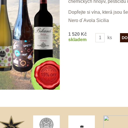
chemických hnojiv, pesticidů 
Dopřejte si vína, která jsou še
Nero d´Avola Sicilia
1 520 Kč
ks
skladem