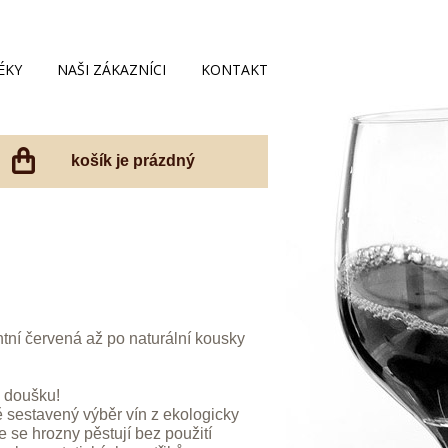
ÉKY
NAŠI ZÁKAZNÍCI
KONTAKT
košík je prázdný
tní červená až po naturální kousky
m doušku!
ě sestavený výběr vín z ekologicky
 se hrozny pěstují bez použití