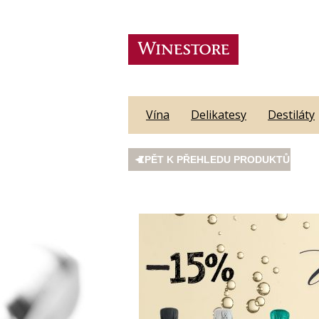
Vína
Delikatesy
Destiláty
ZPĚT K PŘEHLEDU PRODUKTŮ