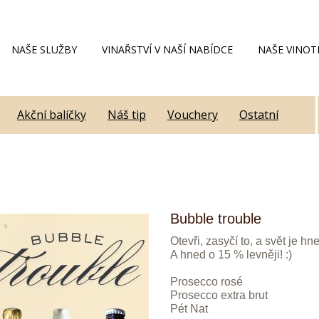
NAŠE SLUŽBY
VINAŘSTVÍ V NAŠÍ NABÍDCE
NAŠE VINOT
Akční balíčky
Náš tip
Vouchery
Ostatní
Bubble trouble
Otevři, zasyčí to, a svět je hn
A hned o 15 % levněji! :)
Prosecco rosé
Prosecco extra brut
Pét Nat