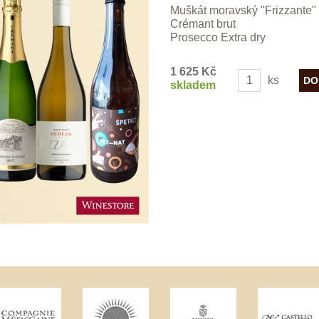
Muškát moravský "Frizzante"
Crémant brut
Prosecco Extra dry
1 625 Kč
ks
skladem